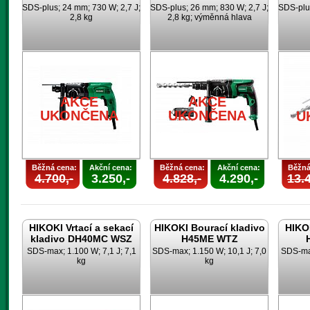
SDS-plus; 24 mm; 730 W; 2,7 J;
SDS-plus; 26 mm; 830 W; 2,7 J;
SDS-plus
2,8 kg
2,8 kg; výměnná hlava
AKCE
AKCE
UKONČENA
UKONČENA
U
Běžná cena:
Akční cena:
Běžná cena:
Akční cena:
Běžná
4.700,-
3.250,-
4.828,-
4.290,-
13.4
HIKOKI Vrtací a sekací
HIKOKI Bourací kladivo
HIKOK
kladivo DH40MC WSZ
H45ME WTZ
SDS-max; 1.100 W; 7,1 J; 7,1
SDS-max; 1.150 W; 10,1 J; 7,0
SDS-max
kg
kg