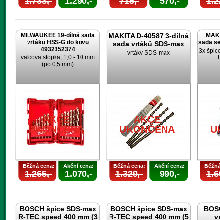
1.733,-
1.290,-
715,-
570,-
1.2
MILWAUKEE 19-dílná sada
MAKITA D-40587 3-dílná
MAKI
vrtáků HSS-G do kovu
sada s
sada vrtáků SDS-max
4932352374
3x špic
vrtáky SDS-max
válcová stopka; 1,0 - 10 mm
(po 0,5 mm)
AKCE
AKCE
UKONČENA
UKONČENA
U
Běžná cena:
Akční cena:
Běžná cena:
Akční cena:
Běžná
1.265,-
1.070,-
1.329,-
990,-
1.6
BOSCH špice SDS-max
BOSCH špice SDS-max
BOSC
R-TEC speed 400 mm (3
R-TEC speed 400 mm (5
v