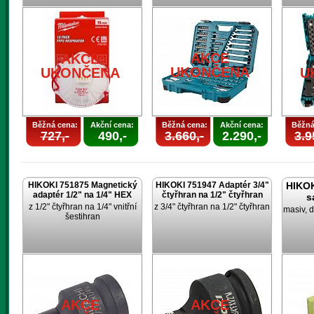
AKCE
AKCE
UKONČENA
UKONČENA
U
Běžná cena:
Akční cena:
Běžná cena:
Akční cena:
Běžná
727,-
490,-
3.660,-
2.290,-
3.9
HIKOKI 751875 Magnetický
HIKOKI 751947 Adaptér 3/4"
HIKOK
adaptér 1/2" na 1/4" HEX
čtyřhran na 1/2" čtyřhran
s
z 1/2" čtyřhran na 1/4" vnitřní
z 3/4" čtyřhran na 1/2" čtyřhran
masiv, d
šestihran
AKCE
AKCE