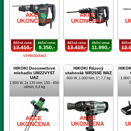
AKCE
AKCE
UKONČENA
UKONČENA
U
Běžná cena:
Akční cena:
Běžná cena:
Akční cena:
Běžná
13.410,-
9.350,-
13.419,-
11.990,-
12.0
VYPRODÁNO
HIKOKI Dvoumetlové
HIKOKI Rázový
HIKOK
míchadlo UM22VYST
utahovák WR25SE WAZ
UAZ
900 W; 1.000 Nm; 1"; 7,7 kg
1.900 
1
1.800 W; 2x 135 mm; 150 - 650
ot/min; 6,4 kg
AKCE
AKCE
UKONČENA
U
UKONČENA