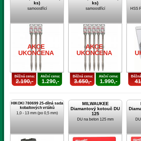
ks)
ks)
samoostřící
samoostřící
HSS P
AKCE
AKCE
UKONČENA
UKONČENA
U
Běžná cena:
Akční cena:
Běžná cena:
Akční cena:
Běžná
2.190,-
1.290,-
3.650,-
1.990,-
41
HIKOKI 780699 25-dílná sada
MILWAUKEE
kobaltových vrtáků
Diamantový kotouč DU
Diam
1,0 - 13 mm (po 0,5 mm)
125
DU na beton 125 mm
DU