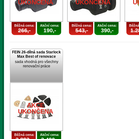
UKONČENA
UKONČENA
U
Běžná cena:
Akční cena:
Běžná cena:
Akční cena:
Běžná
266,-
190,-
543,-
390,-
1.2
FEIN 26-dílná sada Starlock
Max Best of renovace
sada vhodná pro všechny
renovační práce
AKCE
UKONČENA
Běžná cena:
Akční cena: