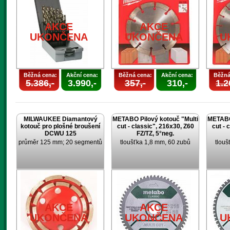
AKCE
AKCE
UKONČENA
UKONČENA
U
Běžná cena:
Akční cena:
Běžná cena:
Akční cena:
Běžná
5.386,-
3.990,-
357,-
310,-
1.2
MILWAUKEE Diamantový
METABO Pilový kotouč "Multi
METABO 
kotouč pro plošné broušení
cut - classic", 216x30, Z60
cut - 
DCWU 125
FZ/TZ, 5°neg.
průměr 125 mm; 20 segmentů
tloušťka 1,8 mm, 60 zubů
tlouš
AKCE
AKCE
UKONČENA
UKONČENA
U