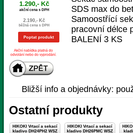
1.290,- Kč
SDS max do bet
akční cena s DPH
Samoostřící seká
2.190,- Kč
běžná cena s DPH
pracovní délce 
BALENÍ 3 KS
Poptat produkt
Akční nabídka platná do
odvolání nebo do vyprodání.
Bližší info a objednávky: použ
Ostatní produkty
HIKOKI Vrtací a sekací
HIKOKI Vrtací a sekací
HIKOK
kladivo DH24PH2 WSZ
kladivo DH26PMC WSZ
klad