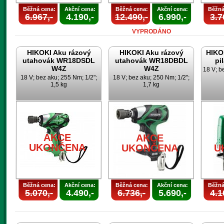
Běžná cena:
Akční cena:
Běžná cena:
Akční cena:
Běžná
6.967,-
4.190,-
12.490,-
6.990,-
3.7
VYPRODÁNO
HIKOKI Aku rázový
HIKOKI Aku rázový
HIKO
utahovák WR18DSDL
utahovák WR18DBDL
pi
W4Z
W4Z
18 V; b
18 V; bez aku; 255 Nm; 1/2";
18 V; bez aku; 250 Nm; 1/2";
1,5 kg
1,7 kg
AKCE
AKCE
UKONČENA
UKONČENA
U
Běžná cena:
Akční cena:
Běžná cena:
Akční cena:
Běžná
5.070,-
4.490,-
6.736,-
5.690,-
4.1