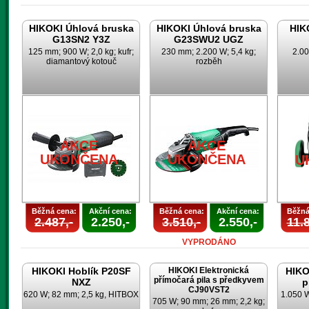
HIKOKI Úhlová bruska
HIKOKI Úhlová bruska
HIK
G13SN2 Y3Z
G23SWU2 UGZ
125 mm; 900 W; 2,0 kg; kufr;
230 mm; 2.200 W; 5,4 kg;
2.00
diamantový kotouč
rozběh
AKCE
AKCE
UKONČENA
UKONČENA
U
Běžná cena:
Akční cena:
Běžná cena:
Akční cena:
Běžná
2.487,-
2.250,-
3.510,-
2.550,-
11.8
VYPRODÁNO
HIKOKI Hoblík P20SF
HIKOKI Elektronická
HIKO
přímočará pila s předkyvem
NXZ
p
CJ90VST2
620 W; 82 mm; 2,5 kg, HITBOX
1.050 
705 W; 90 mm; 26 mm; 2,2 kg;