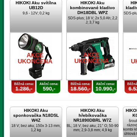
HIKOKI Aku svítílna
HIKOKI Aku
HI
UB12D
kombinované kladivo
klad
DH18DBL WPZ
9,6 - 12V; 0,2 kg
SDS-plus
SDS-plus; 18 V; 2x 5,0 Ah; 2,2
J; 3,7 kg
AKCE
AKCE
UKONČENA
UKONČENA
U
Běžná cena:
Akční cena:
Běžná cena:
Akční cena:
Běžná
1.286,-
590,-
18.560,-
10.990,-
6.5
HIKOKI Aku
HIKOKI Aku
HIKOK
sponkovačka N18DSL
hřebíkovačka
K
W4Z
NR1890DBRL W7Z
šrou
rázov
18 V; bez aku; 150x 3-13 mm;
BL; 18 V; bez aku; 21° O; 50-90
kombi k
1,2 kg
mm; 2,9-3,8 mm; 4,9 kg
úhlová 