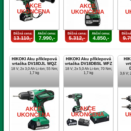
AKCE
AKCE
UKONČENA
UKONČENA
U
Běžná cena:
Akční cena:
Běžná cena:
Akční cena:
Běžná
13.110,-
7.990,-
5.312,-
4.850,-
9.7
HIKOKI Aku příklepová
HIKOKI Aku příklepová
HIK
vrtačka DV18DJL WQZ
vrtačka DV18DBSL WFZ
vr
18 V; 2x 3,0 Ah Li-Ion; 55 Nm;
18 V; 2x 5,0 Ah Li-Ion; 70 Nm;
1,7 kg
1,7 kg
3,6 V; 
AKCE
AKCE
UKONČENA
U
UKONČENA