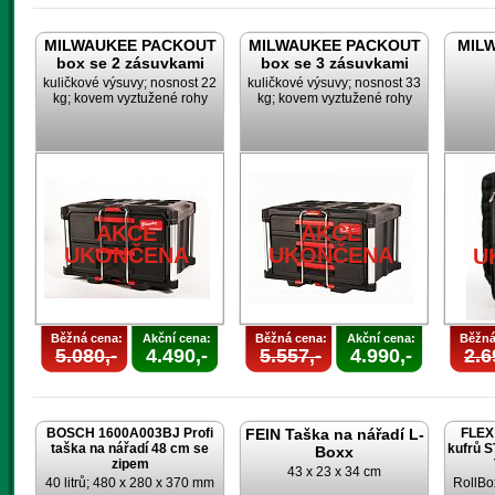
MILWAUKEE PACKOUT
MILWAUKEE PACKOUT
MILW
box se 2 zásuvkami
box se 3 zásuvkami
kuličkové výsuvy; nosnost 22
kuličkové výsuvy; nosnost 33
kg; kovem vyztužené rohy
kg; kovem vyztužené rohy
AKCE
AKCE
UKONČENA
UKONČENA
U
Běžná cena:
Akční cena:
Běžná cena:
Akční cena:
Běžná
5.080,-
4.490,-
5.557,-
4.990,-
2.6
BOSCH 1600A003BJ Profi
FEIN Taška na nářadí L-
FLEX 
taška na nářadí 48 cm se
kufrů 
Boxx
zipem
43 x 23 x 34 cm
40 litrů; 480 x 280 x 370 mm
RollBo