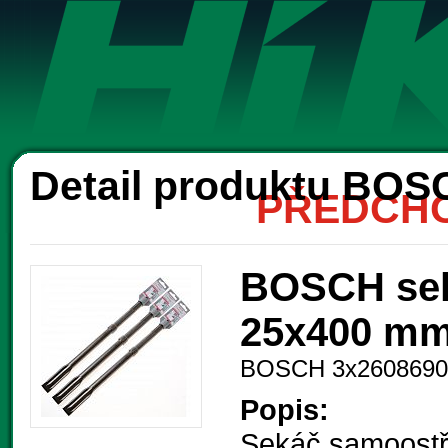
Ak
Detail produktu BOS
PŘEDCHO
BOSCH sek
25x400 mm 
BOSCH 3x2608690
Popis:
Sekáč samoostří