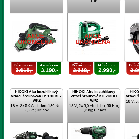
kufr
AKCE
AKCE
UKONČENA
UKONČENA
U
Běžná cena:
Akční cena:
Běžná cena:
Akční cena:
Běžná
3.618,-
3.190,-
3.618,-
2.990,-
2.8
HIKOKI Aku bezuhlíkový
HIKOKI Aku bezuhlíkový
HIKO
vrtací šroubovák DS18DBL2
vrtací šroubovák DS18DD
vrtací
WPZ
WPZ
18 V; 5,
18 V; 2x 5,0 Ah Li-Ion; 136 Nm;
18 V; 2x 5,0 Ah Li-Ion; 55 Nm;
2,5 kg; Hit-box
1,2 kg; Hit-box