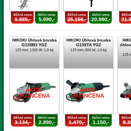
Běžná cena:
Akční cena:
Běžná cena:
Akční cena:
Běžná
6.885,-
5.990,-
25.156,-
20.990,-
21.9
HIKOKI Úhlová bruska
HIKOKI Úhlová bruska
HIK
G13SB3 YGZ
G13STA YGZ
úhlo
125 mm; 1300 W; 1,9 kg
125 mm; 600 W; 1,8 kg
125 m
AKCE
AKCE
UKONČENA
UKONČENA
U
Běžná cena:
Akční cena:
Běžná cena:
Akční cena:
Běžná
3.134,-
2.890,-
1.470,-
1.150,-
8.3