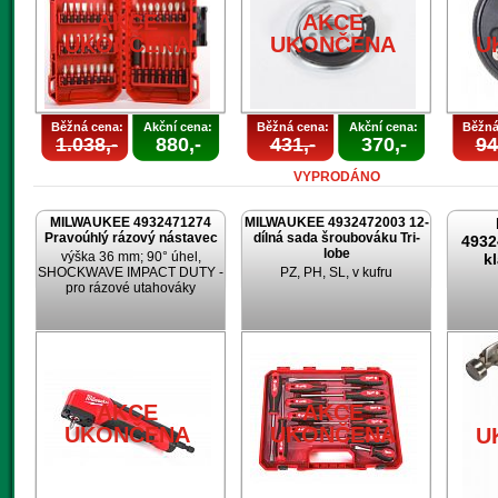
AKCE
AKCE
UKONČENA
UKONČENA
U
Běžná cena:
Akční cena:
Běžná cena:
Akční cena:
Běžná
1.038,-
880,-
431,-
370,-
94
VYPRODÁNO
MILWAUKEE 4932471274
MILWAUKEE 4932472003 12-
Pravoúhlý rázový nástavec
dílná sada šroubováku Tri-
4932
lobe
výška 36 mm; 90° úhel,
k
SHOCKWAVE IMPACT DUTY -
PZ, PH, SL, v kufru
pro rázové utahováky
AKCE
AKCE
UKONČENA
UKONČENA
U