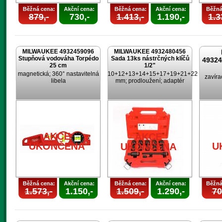
Běžná cena:
Akční cena:
Běžná cena:
Akční cena:
Běžná
879,-
730,-
1.413,-
1.190,-
1.3
MILWAUKEE 4932459096
MILWAUKEE 4932480456
Stupňová vodováha Torpédo
Sada 13ks nástrčných klíčů
4932
25 cm
1/2"
magnetická; 360° nastavitelná
10+12+13+14+15+17+19+21+22+24
zavíra
libela
mm; prodloužení; adaptér
AKCE
AKCE
UKONČENA
U
UKONČENA
Běžná cena:
Akční cena:
Běžná cena:
Akční cena:
Běžná
1.573,-
1.150,-
1.509,-
1.290,-
70