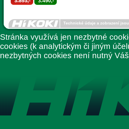
3.893,-
3.490,-
Technické údaje a zobrazení jso
Stránka využívá jen nezbytné cook
cookies (k analytickým či jiným úče
nezbytných cookies není nutný Váš