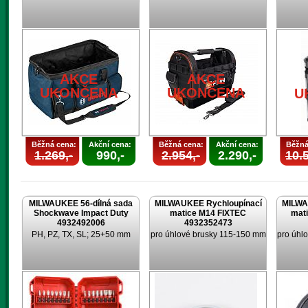
AKCE
AKCE
UKONČENA
UKONČENA
U
Běžná cena:
Akční cena:
Běžná cena:
Akční cena:
Běžná
1.269,-
990,-
2.954,-
2.290,-
10.5
MILWAUKEE 56-dílná sada
MILWAUKEE Rychloupínací
MILWA
Shockwave Impact Duty
matice M14 FIXTEC
mat
4932492006
4932352473
PH, PZ, TX, SL; 25+50 mm
pro úhlové brusky 115-150 mm
pro úhl