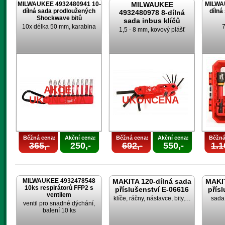
MILWAUKEE 4932480941 10-
MILWAUKEE
MILWA
dílná sada prodloužených
dílná
4932480978 8-dílná
Shockwave bitů
sada inbus klíčů
10x délka 50 mm, karabina
7
1,5 - 8 mm, kovový plášť
AKCE
AKCE
UKONČENA
UKONČENA
U
Běžná cena:
Akční cena:
Běžná cena:
Akční cena:
Běžná
365,-
250,-
692,-
550,-
1.1
MILWAUKEE 4932478548
MAKITA 120-dílná sada
MAKIT
10ks respirátorů FFP2 s
příslušenství E-06616
přís
ventilem
klíče, ráčny, nástavce, bity,…
sada 
ventil pro snadné dýchání,
balení 10 ks