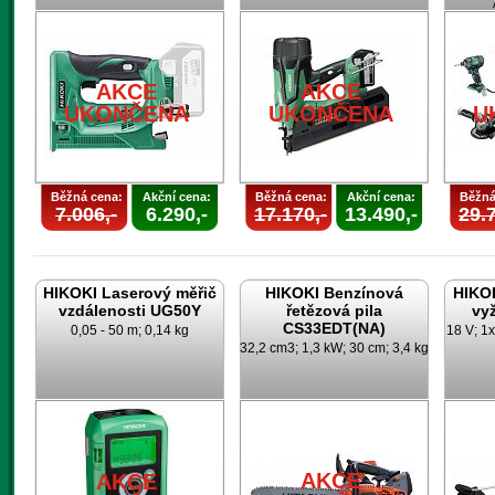
AKCE
AKCE
UKONČENA
UKONČENA
U
Běžná cena:
Akční cena:
Běžná cena:
Akční cena:
Běžná
7.006,-
6.290,-
17.170,-
13.490,-
29.7
HIKOKI Laserový měřič
HIKOKI Benzínová
HIKO
vzdálenosti UG50Y
řetězová pila
vy
CS33EDT(NA)
0,05 - 50 m; 0,14 kg
18 V; 1x
32,2 cm3; 1,3 kW; 30 cm; 3,4 kg
AKCE
AKCE