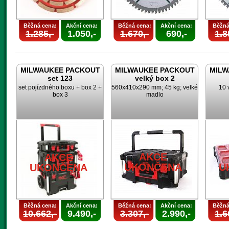
Běžná cena:
Akční cena:
Běžná cena:
Akční cena:
Běžná
1.285,-
1.050,-
1.670,-
690,-
1.8
MILWAUKEE PACKOUT
MILWAUKEE PACKOUT
MILW
set 123
velký box 2
set pojízdného boxu + box 2 +
560x410x290 mm; 45 kg; velké
10 
box 3
madlo
AKCE
AKCE
UKONČENA
U
UKONČENA
Běžná cena:
Akční cena:
Běžná cena:
Akční cena:
Běžná
10.662,-
9.490,-
3.307,-
2.990,-
1.6