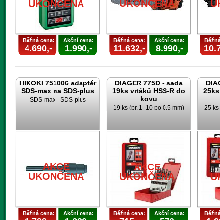
UKONČENA
U
UKONČENA
Běžná cena:
Akční cena:
Běžná cena:
Akční cena:
Běžná
4.690,-
1.990,-
11.632,-
8.990,-
10.7
HIKOKI 751006 adaptér
DIAGER 775D - sada
DIA
SDS-max na SDS-plus
19ks vrtáků HSS-R do
25ks
kovu
SDS-max - SDS-plus
19 ks (pr. 1 -10 po 0,5 mm)
25 ks 
AKCE
AKCE
UKONČENA
UKONČENA
U
Běžná cena:
Akční cena:
Běžná cena:
Akční cena:
Běžná