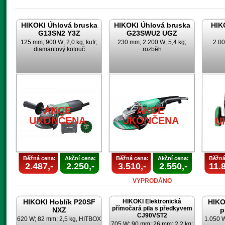
HIKOKI Úhlová bruska
HIKOKI Úhlová bruska
HIK
G13SN2 Y3Z
G23SWU2 UGZ
125 mm; 900 W; 2,0 kg; kufr;
230 mm; 2.200 W; 5,4 kg;
2.00
diamantový kotouč
rozběh
AKCE
AKCE
UKONČENA
UKONČENA
U
Běžná cena:
Akční cena:
Běžná cena:
Akční cena:
Běžná
2.487,-
2.250,-
3.510,-
2.550,-
11.8
VYPRODÁNO
HIKOKI Hoblík P20SF
HIKOKI Elektronická
HIKO
přímočará pila s předkyvem
NXZ
p
CJ90VST2
620 W; 82 mm; 2,5 kg, HITBOX
1.050 
705 W; 90 mm; 26 mm; 2,2 kg;