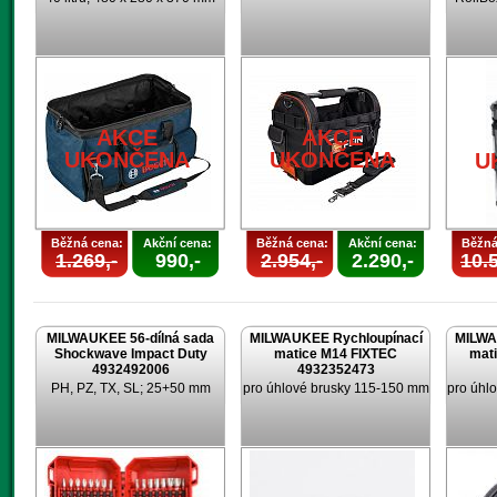
AKCE
AKCE
UKONČENA
UKONČENA
U
Běžná cena:
Akční cena:
Běžná cena:
Akční cena:
Běžná
1.269,-
990,-
2.954,-
2.290,-
10.5
MILWAUKEE 56-dílná sada
MILWAUKEE Rychloupínací
MILWA
Shockwave Impact Duty
matice M14 FIXTEC
mat
4932492006
4932352473
PH, PZ, TX, SL; 25+50 mm
pro úhlové brusky 115-150 mm
pro úhl