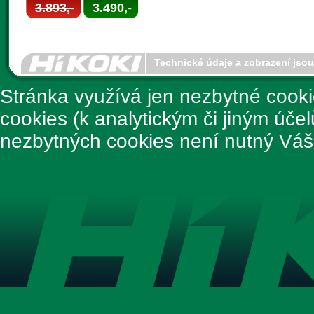
3.893,-
3.490,-
Technické údaje a zobrazení jso
Stránka využívá jen nezbytné cook
cookies (k analytickým či jiným úče
nezbytných cookies není nutný Váš