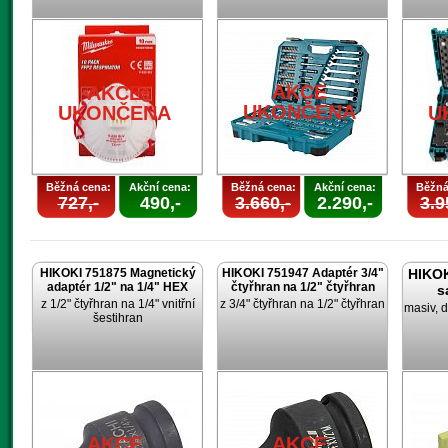
AKCE
AKCE
UKONČENA
UKONČENA
U
Běžná cena:
Akční cena:
Běžná cena:
Akční cena:
Běžná
727,-
490,-
3.660,-
2.290,-
3.9
HIKOKI 751875 Magnetický
HIKOKI 751947 Adaptér 3/4"
HIKOK
adaptér 1/2" na 1/4" HEX
čtyřhran na 1/2" čtyřhran
s
z 1/2" čtyřhran na 1/4" vnitřní
z 3/4" čtyřhran na 1/2" čtyřhran
masiv, d
šestihran
AKCE
AKCE