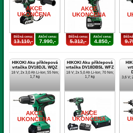
AKCE
AKCE
UKONČENA
UKONČENA
U
Běžná cena:
Akční cena:
Běžná cena:
Akční cena:
Běžná
13.110,-
7.990,-
5.312,-
4.850,-
9.7
HIKOKI Aku příklepová
HIKOKI Aku příklepová
HIK
vrtačka DV18DJL WQZ
vrtačka DV18DBSL WFZ
vr
18 V; 2x 3,0 Ah Li-Ion; 55 Nm;
18 V; 2x 5,0 Ah Li-Ion; 70 Nm;
1,7 kg
1,7 kg
3,6 V; 
AKCE
AKCE
UKONČENA
U
UKONČENA