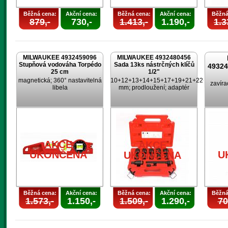
Běžná cena:
Akční cena:
Běžná cena:
Akční cena:
Běžná
879,-
730,-
1.413,-
1.190,-
1.3
MILWAUKEE 4932459096
MILWAUKEE 4932480456
Stupňová vodováha Torpédo
Sada 13ks nástrčných klíčů
4932
25 cm
1/2"
magnetická; 360° nastavitelná
10+12+13+14+15+17+19+21+22+24
zavíra
libela
mm; prodloužení; adaptér
AKCE
AKCE
UKONČENA
U
UKONČENA
Běžná cena:
Akční cena:
Běžná cena:
Akční cena:
Běžná
1.573,-
1.150,-
1.509,-
1.290,-
70