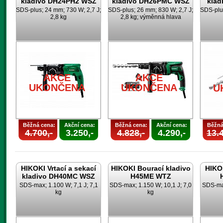
kladivo DH24PH2 WSZ
kladivo DH26PMC WSZ
klad
SDS-plus; 24 mm; 730 W; 2,7 J;
SDS-plus; 26 mm; 830 W; 2,7 J;
SDS-plus
2,8 kg
2,8 kg; výměnná hlava
AKCE
AKCE
UKONČENA
UKONČENA
U
Běžná cena:
Akční cena:
Běžná cena:
Akční cena:
Běžná
4.700,-
3.250,-
4.828,-
4.290,-
13.4
HIKOKI Vrtací a sekací
HIKOKI Bourací kladivo
HIKOK
kladivo DH40MC WSZ
H45ME WTZ
SDS-max; 1.100 W; 7,1 J; 7,1
SDS-max; 1.150 W; 10,1 J; 7,0
SDS-max
kg
kg