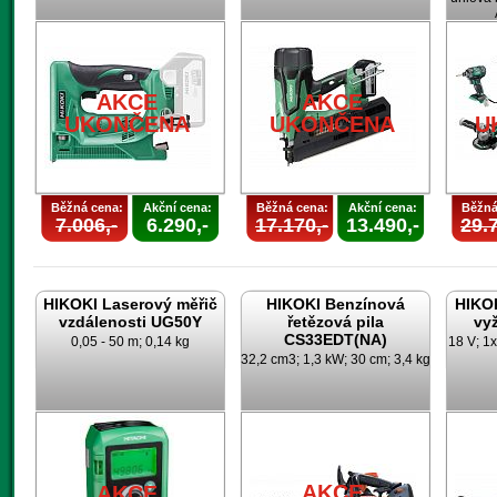
AKCE
AKCE
UKONČENA
UKONČENA
U
Běžná cena:
Akční cena:
Běžná cena:
Akční cena:
Běžná
7.006,-
6.290,-
17.170,-
13.490,-
29.7
HIKOKI Laserový měřič
HIKOKI Benzínová
HIKO
vzdálenosti UG50Y
řetězová pila
vy
CS33EDT(NA)
0,05 - 50 m; 0,14 kg
18 V; 1x
32,2 cm3; 1,3 kW; 30 cm; 3,4 kg
AKCE
AKCE