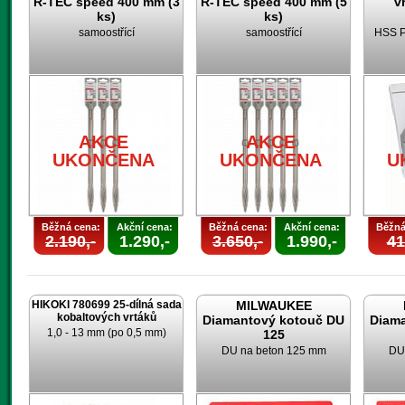
R-TEC speed 400 mm (3
R-TEC speed 400 mm (5
v
ks)
ks)
samoostřící
samoostřící
HSS P
AKCE
AKCE
UKONČENA
UKONČENA
U
Běžná cena:
Akční cena:
Běžná cena:
Akční cena:
Běžná
2.190,-
1.290,-
3.650,-
1.990,-
41
HIKOKI 780699 25-dílná sada
MILWAUKEE
kobaltových vrtáků
Diamantový kotouč DU
Diam
1,0 - 13 mm (po 0,5 mm)
125
DU na beton 125 mm
DU