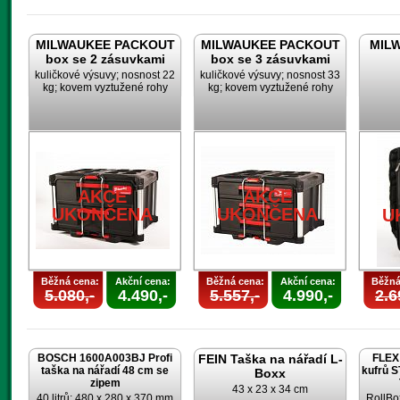
MILWAUKEE PACKOUT
MILWAUKEE PACKOUT
MILW
box se 2 zásuvkami
box se 3 zásuvkami
kuličkové výsuvy; nosnost 22
kuličkové výsuvy; nosnost 33
kg; kovem vyztužené rohy
kg; kovem vyztužené rohy
AKCE
AKCE
UKONČENA
UKONČENA
U
Běžná cena:
Akční cena:
Běžná cena:
Akční cena:
Běžná
5.080,-
4.490,-
5.557,-
4.990,-
2.6
BOSCH 1600A003BJ Profi
FEIN Taška na nářadí L-
FLEX 
taška na nářadí 48 cm se
kufrů 
Boxx
zipem
43 x 23 x 34 cm
40 litrů; 480 x 280 x 370 mm
RollBo