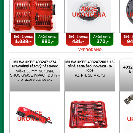
AKCE
AKCE
UKONČENA
UKONČENA
U
Běžná cena:
Akční cena:
Běžná cena:
Akční cena:
Běžná
1.038,-
880,-
431,-
370,-
94
VYPRODÁNO
MILWAUKEE 4932471274
MILWAUKEE 4932472003 12-
Pravoúhlý rázový nástavec
dílná sada šroubováku Tri-
4932
lobe
výška 36 mm; 90° úhel,
k
SHOCKWAVE IMPACT DUTY -
PZ, PH, SL, v kufru
pro rázové utahováky
AKCE
AKCE
UKONČENA
UKONČENA
U