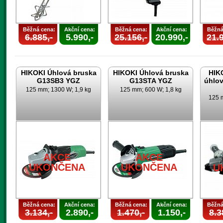
Běžná cena:
Akční cena:
Běžná cena:
Akční cena:
Běžná
6.885,-
5.990,-
25.156,-
20.990,-
21.9
HIKOKI Úhlová bruska
HIKOKI Úhlová bruska
HIK
G13SB3 YGZ
G13STA YGZ
úhlo
125 mm; 1300 W; 1,9 kg
125 mm; 600 W; 1,8 kg
125 m
AKCE
AKCE
UKONČENA
UKONČENA
U
Běžná cena:
Akční cena:
Běžná cena:
Akční cena:
Běžná
3.134,-
2.890,-
1.470,-
1.150,-
8.3