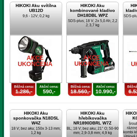
HIKOKI Aku svítílna
HIKOKI Aku
HI
UB12D
kombinované kladivo
klad
DH18DBL WPZ
9,6 - 12V; 0,2 kg
SDS-plus
SDS-plus; 18 V; 2x 5,0 Ah; 2,2
J; 3,7 kg
AKCE
AKCE
UKONČENA
UKONČENA
U
Běžná cena:
Akční cena:
Běžná cena:
Akční cena:
Běžná
1.286,-
590,-
18.560,-
10.990,-
6.5
HIKOKI Aku
HIKOKI Aku
HIKOK
sponkovačka N18DSL
hřebíkovačka
K
W4Z
NR1890DBRL W7Z
šrou
rázov
18 V; bez aku; 150x 3-13 mm;
BL; 18 V; bez aku; 21° O; 50-90
kombi k
1,2 kg
mm; 2,9-3,8 mm; 4,9 kg
úhlová 