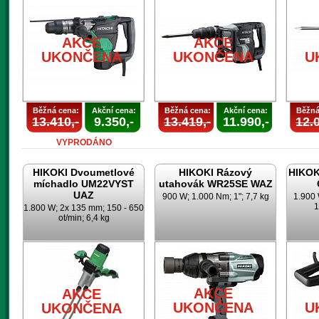
AKCE
AKCE
UKONČENA
UKONČENA
U
Běžná cena:
Akční cena:
Běžná cena:
Akční cena:
Běžná
13.410,-
9.350,-
13.419,-
11.990,-
12.0
VYPRODÁNO
HIKOKI Dvoumetlové
HIKOKI Rázový
HIKOK
míchadlo UM22VYST
utahovák WR25SE WAZ
UAZ
900 W; 1.000 Nm; 1"; 7,7 kg
1.900 
1
1.800 W; 2x 135 mm; 150 - 650
ot/min; 6,4 kg
AKCE
AKCE
UKONČENA
U
UKONČENA