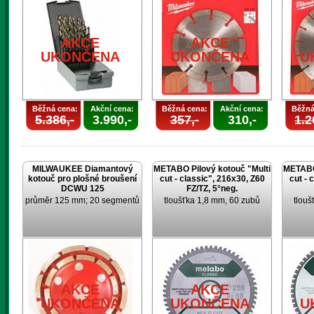
AKCE
AKCE
UKONČENA
UKONČENA
U
Běžná cena:
Akční cena:
Běžná cena:
Akční cena:
Běžná
5.386,-
3.990,-
357,-
310,-
1.2
MILWAUKEE Diamantový
METABO Pilový kotouč "Multi
METABO 
kotouč pro plošné broušení
cut - classic", 216x30, Z60
cut - 
DCWU 125
FZ/TZ, 5°neg.
průměr 125 mm; 20 segmentů
tloušťka 1,8 mm, 60 zubů
tlouš
AKCE
AKCE
UKONČENA
UKONČENA
U