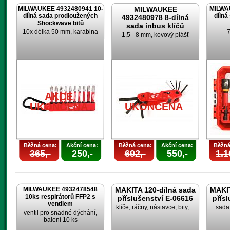
MILWAUKEE 4932480941 10-
MILWAUKEE
MILWA
dílná sada prodloužených
dílná
4932480978 8-dílná
Shockwave bitů
sada inbus klíčů
10x délka 50 mm, karabina
7
1,5 - 8 mm, kovový plášť
AKCE
AKCE
UKONČENA
UKONČENA
U
Běžná cena:
Akční cena:
Běžná cena:
Akční cena:
Běžná
365,-
250,-
692,-
550,-
1.1
MILWAUKEE 4932478548
MAKITA 120-dílná sada
MAKIT
10ks respirátorů FFP2 s
příslušenství E-06616
přís
ventilem
klíče, ráčny, nástavce, bity,…
sada 
ventil pro snadné dýchání,
balení 10 ks