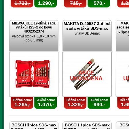
1.733,-
1.290,-
715,-
570,-
1.2
MILWAUKEE 19-dílná sada
MAKITA D-40587 3-dílná
MAKI
vrtáků HSS-G do kovu
sada s
sada vrtáků SDS-max
4932352374
3x špic
vrtáky SDS-max
válcová stopka; 1,0 - 10 mm
(po 0,5 mm)
AKCE
AKCE
UKONČENA
UKONČENA
U
Běžná cena:
Akční cena:
Běžná cena:
Akční cena:
Běžná
1.265,-
1.070,-
1.329,-
990,-
1.6
BOSCH špice SDS-max
BOSCH špice SDS-max
BOSC