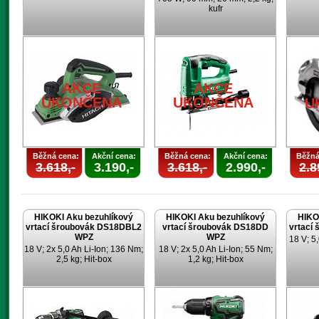
kufr
AKCE
AKCE
UKONČENA
UKONČENA
U
Běžná cena:
Akční cena:
Běžná cena:
Akční cena:
Běžná
3.618,-
3.190,-
3.618,-
2.990,-
2.8
HIKOKI Aku bezuhlíkový
HIKOKI Aku bezuhlíkový
HIKO
vrtací šroubovák DS18DBL2
vrtací šroubovák DS18DD
vrtací
WPZ
WPZ
18 V; 5,
18 V; 2x 5,0 Ah Li-Ion; 136 Nm;
18 V; 2x 5,0 Ah Li-Ion; 55 Nm;
2,5 kg; Hit-box
1,2 kg; Hit-box