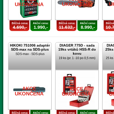
UKONČENA
U
UKONČENA
Běžná cena:
Akční cena:
Běžná cena:
Akční cena:
Běžná
4.690,-
1.990,-
11.632,-
8.990,-
10.7
HIKOKI 751006 adaptér
DIAGER 775D - sada
DIA
SDS-max na SDS-plus
19ks vrtáků HSS-R do
25ks
kovu
SDS-max - SDS-plus
19 ks (pr. 1 -10 po 0,5 mm)
25 ks 
AKCE
AKCE
UKONČENA
UKONČENA
U
Běžná cena:
Akční cena:
Běžná cena:
Akční cena:
Běžná