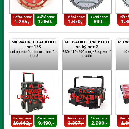
Běžná cena:
Akční cena:
Běžná cena:
Akční cena:
Běžná
1.285,-
1.050,-
1.670,-
690,-
1.8
MILWAUKEE PACKOUT
MILWAUKEE PACKOUT
MILW
set 123
velký box 2
set pojízdného boxu + box 2 +
560x410x290 mm; 45 kg; velké
10 
box 3
madlo
AKCE
AKCE
UKONČENA
U
UKONČENA
Běžná cena:
Akční cena:
Běžná cena:
Akční cena:
Běžná
10.662,-
9.490,-
3.307,-
2.990,-
1.6