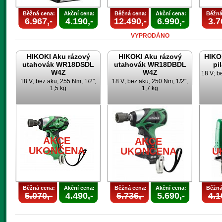
Běžná cena:
Akční cena:
Běžná cena:
Akční cena:
Běžná
6.967,-
4.190,-
12.490,-
6.990,-
3.7
VYPRODÁNO
HIKOKI Aku rázový
HIKOKI Aku rázový
HIKO
utahovák WR18DSDL
utahovák WR18DBDL
pi
W4Z
W4Z
18 V; b
18 V; bez aku; 255 Nm; 1/2";
18 V; bez aku; 250 Nm; 1/2";
1,5 kg
1,7 kg
AKCE
AKCE
UKONČENA
UKONČENA
U
Běžná cena:
Akční cena:
Běžná cena:
Akční cena:
Běžná
5.070,-
4.490,-
6.736,-
5.690,-
4.1