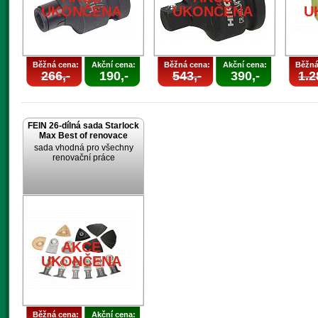
UKONČENA
UKONČENA
U
Běžná cena:
Akční cena:
Běžná cena:
Akční cena:
Běžná
266,-
190,-
543,-
390,-
1.2
FEIN 26-dílná sada Starlock
Max Best of renovace
sada vhodná pro všechny
renovační práce
AKCE
UKONČENA
Běžná cena:
Akční cena: