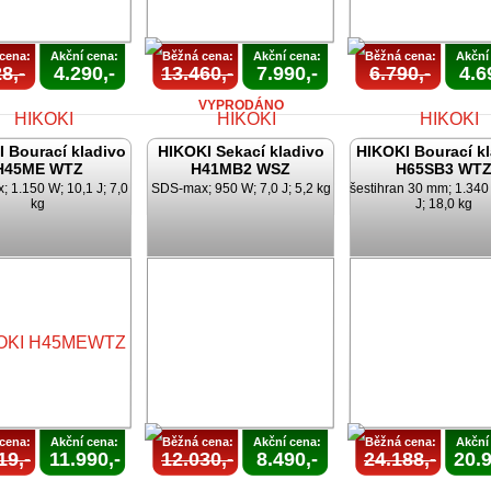
cena:
Akční cena:
Běžná cena:
Akční cena:
Běžná cena:
Akční
8,-
4.290,-
13.460,-
7.990,-
6.790,-
4.6
VYPRODÁNO
 Bourací kladivo
HIKOKI Sekací kladivo
HIKOKI Bourací k
H45ME WTZ
H41MB2 WSZ
H65SB3 WT
 1.150 W; 10,1 J; 7,0
SDS-max; 950 W; 7,0 J; 5,2 kg
šestihran 30 mm; 1.340
kg
J; 18,0 kg
AKCE
AKCE
AKCE
KONČENA
UKONČENA
UKONČEN
cena:
Akční cena:
Běžná cena:
Akční cena:
Běžná cena:
Akční
19,-
11.990,-
12.030,-
8.490,-
24.188,-
20.9