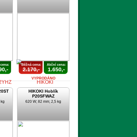
AKCE
UKONČENA
 cena:
Běžná cena:
Akční cena:
90,-
2.170,-
1.650,-
VYPRODÁNO
20ST
HIKOKI Hoblík
P20SFWAZ
 kg
620 W; 82 mm; 2,5 kg
AKCE
A
UKONČENA