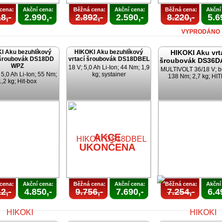
cena:
Akční cena:
Běžná cena:
Akční cena:
Běžná cena:
Akční
8,-
2.990,-
2.892,-
2.590,-
8.220,-
5.6
VYPRODÁNO
I Aku bezuhlíkový
HIKOKI Aku bezuhlíkový
HIKOKI Aku vrt
 šroubovák DS18DD
vrtací šroubovák DS18DBEL
šroubovák DS36D
WPZ
18 V; 5,0 Ah Li-Ion; 44 Nm; 1,9
MULTIVOLT 36/18 V; b
 5,0 Ah Li-Ion; 55 Nm;
kg; systainer
138 Nm; 2,7 kg; HI
1,2 kg; Hit-box
AKCE
UKONČENA
cena:
Akční cena:
Běžná cena:
Akční cena:
Běžná cena:
Akční
2,-
4.850,-
9.756,-
7.690,-
7.254,-
6.4