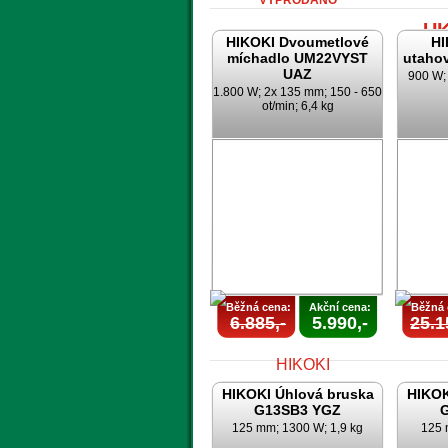
VYPRODÁNO
U
HIKOKI Dvoumetlové
HI
míchadlo UM22VYST
utaho
UAZ
900 W; 
1.800 W; 2x 135 mm; 150 - 650
ot/min; 6,4 kg
Běžná cena:
Akční cena:
Běžná 
6.885,-
5.990,-
25.1
HIKOKI Úhlová bruska
HIKOK
G13SB3 YGZ
125 mm; 1300 W; 1,9 kg
125 