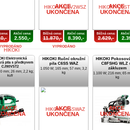
AKCE
AKCE
UKONČENA
UKONČEN
cena:
Akční cena:
Běžná cena:
Akční cena:
Běžná cena:
Akční
0,-
2.550,-
11.870,-
8.390,-
2.629,-
2.3
VYPRODÁNO
VYPRODÁNO
OKI Elektronická
HIKOKI Ruční okružní
HIKOKI Pokosová
rá pila s předkyvem
pila C6SS WAZ
C8FSHG WLZ 
CJ90VST2
zákluzem
1.050 W; 165 mm; 57 mm; 3,2
0 mm; 26 mm; 2,2 kg;
kg
1.100 W; 216 mm; 65 m
kufr
kg
AKCE
KONČENA
AKCE
AKCE
AKCE
KONČENA
UKONČEN
UKONČENA