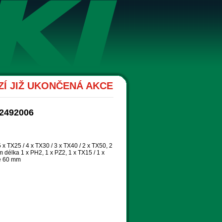
Í JIŽ UKONČENÁ AKCE
2492006
5 x TX25 / 4 x TX30 / 3 x TX40 / 2 x TX50, 2
mm délka 1 x PH2, 1 x PZ2, 1 x TX15 / 1 x
ce 60 mm