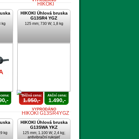
VYPRODÁNO
ruska
HIKOKI Úhlová bruska
G13SR4 YGZ
8 kg
125 mm; 730 W; 1,8 kg
AKCE
A
UKONČENA
A
 cena:
Běžná cena:
Akční cena:
90,-
1.950,-
1.490,-
VYPRODÁNO
ruska
HIKOKI Úhlová bruska
G13SWA YKZ
,9 kg
125 mm; 1.100 W; 2,4 kg;
antivibrační rukojeť