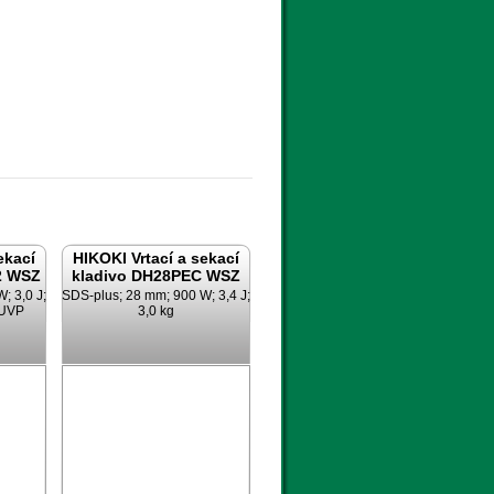
ekací
HIKOKI Vrtací a sekací
2 WSZ
kladivo DH28PEC WSZ
; 3,0 J;
SDS-plus; 28 mm; 900 W; 3,4 J;
 UVP
3,0 kg