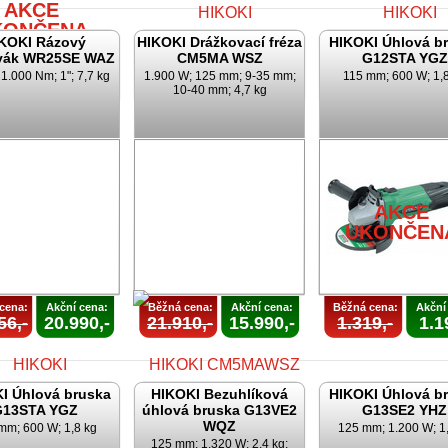
AKCE
KONČENA
KOKI Rázový
HIKOKI Drážkovací fréza
HIKOKI Úhlová b
vák WR25SE WAZ
CM5MA WSZ
G12STA YGZ
1.000 Nm; 1"; 7,7 kg
1.900 W; 125 mm; 9-35 mm;
115 mm; 600 W; 1,
10-40 mm; 4,7 kg
AKCE
AKCE
UKONČENA
UKONČEN
AKCE
UKONČEN
cena:
Akční cena:
Běžná cena:
Akční cena:
Běžná cena:
Akční
56,-
20.990,-
21.910,-
15.990,-
1.319,-
1.1
I Úhlová bruska
HIKOKI Bezuhlíková
HIKOKI Úhlová b
G13STA YGZ
úhlová bruska G13VE2
G13SE2 YHZ
WQZ
mm; 600 W; 1,8 kg
125 mm; 1.200 W; 1
125 mm; 1.320 W; 2,4 kg;