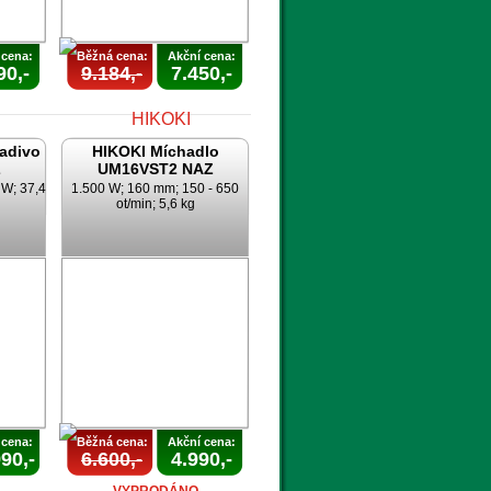
 cena:
Běžná cena:
Akční cena:
90,-
9.184,-
7.450,-
ladivo
HIKOKI Míchadlo
Z
UM16VST2 NAZ
 W; 37,4
1.500 W; 160 mm; 150 - 650
ot/min; 5,6 kg
AKCE
A
UKONČENA
 cena:
Běžná cena:
Akční cena:
90,-
6.600,-
4.990,-