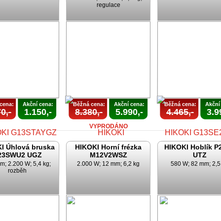
regulace
AKCE
AKCE
KONČENA
UKONČENA
cena:
Akční cena:
Běžná cena:
Akční cena:
Běžná cena:
Akční
0,-
1.150,-
8.380,-
5.990,-
4.465,-
3.9
VYPRODÁNO
I Úhlová bruska
HIKOKI Horní frézka
HIKOKI Hoblík P
23SWU2 UGZ
M12V2WSZ
UTZ
m; 2.200 W; 5,4 kg;
2.000 W; 12 mm; 6,2 kg
580 W; 82 mm; 2,5
rozběh
AKCE
AKCE
AKCE
KONČENA
UKONČENA
UKONČEN