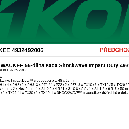
Akce Hikoki
PŘEDCHOZ
KEE 4932492006
LWAUKEE 56-dílná sada Shockwave Impact Duty 493
AUKEE 4932492006
s:
kwave Impact Duty™ šroubovací bity 48 x 25 mm:
H1 / 4 x PH2 / 1 x PH3, 3 x PZ1 / 4 x PZ2 / 2 x PZ3, 3 x TX10 / 3 x TX15 / 5 x TX20 / 
 4 mm / 2 x Hex 5 mm, 1 x SL 0.6 x 4.5 / 1 x SL 0.8 x 5.5 / 1 x SL 1.2 x 6.5. 7 x 50 
 / 1 x TX25 / 1 x TX30 / 1 x TX40. 1 x SHOCKWAVE™ magnetický držák bitů o dél