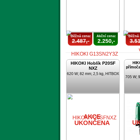
Běžná cena:
Akční cena:
Běžná 
2.487,-
2.250,-
3.51
HIKOKI Hoblík P20SF
HIK
přímoča
NXZ
620 W; 82 mm; 2,5 kg, HITBOX
705 W; 9
AKCE
UKONČENA
U
AKCE
U
UKONČENA