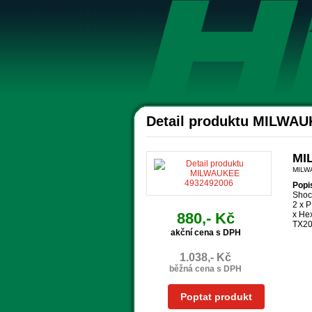
Detail produktu MILWAU
MI
MILW
Popi
Shoc
2 x P
880,- Kč
x Hex
TX20
akční cena s DPH
1.038,- Kč
běžná cena s DPH
Poptat produkt