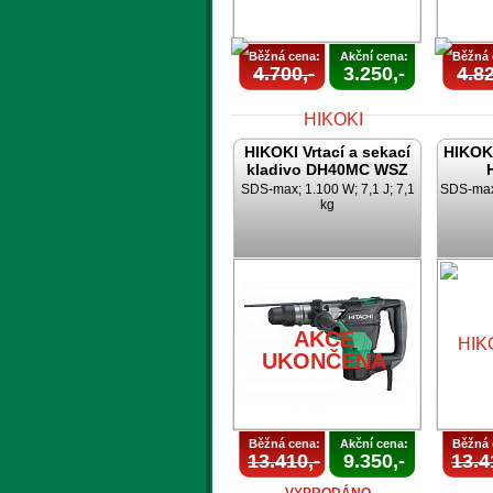
Běžná cena:
Akční cena:
Běžná 
4.700,-
3.250,-
4.82
HIKOKI Vrtací a sekací
HIKOKI
kladivo DH40MC WSZ
SDS-max; 1.100 W; 7,1 J; 7,1
SDS-max;
kg
AKCE
UKONČENA
U
AKCE
UKONČENA
Běžná cena:
Akční cena:
Běžná 
13.410,-
9.350,-
13.4