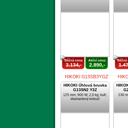
AKCE
UKONČENA
U
Běžná cena:
Akční cena:
Běžná 
3.134,-
2.890,-
1.47
HIKOKI Úhlová bruska
HIKOK
G13SN2 Y3Z
G
125 mm; 900 W; 2,0 kg; kufr;
230 m
diamantový kotouč
AKCE
UKONČENA
U