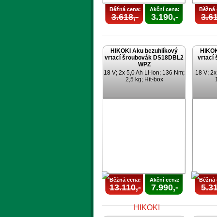
Běžná cena:
Akční cena:
Běžná 
3.618,-
3.190,-
3.61
HIKOKI Aku bezuhlíkový
HIKOK
vrtací šroubovák DS18DBL2
vrtací
WPZ
18 V; 2x 5,0 Ah Li-Ion; 136 Nm;
18 V; 2x
2,5 kg; Hit-box
Běžná cena:
Akční cena:
Běžná 
13.110,-
7.990,-
5.31