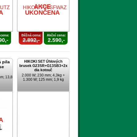
AKCE
A
UKONČENA
 cena:
Běžná cena:
Akční cena:
90,-
2.892,-
2.590,-
 pila
HIKOKI SET Úhlových
brusek G23SR+G13SB3+2x
se
dia kotouč
2.000 W; 230 mm; 4,3kg +
m; 13,8
1.300 W; 125 mm; 1,9 kg
A