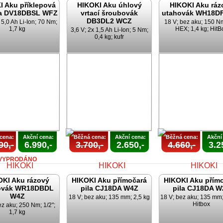
I Aku příklepová
HIKOKI Aku úhlový
HIKOKI Aku ráz
ka DV18DBSL WFZ
vrtací šroubovák
utahovák WH18D
DB3DL2 WCZ
 5,0 Ah Li-Ion; 70 Nm;
18 V; bez aku; 150 Nm
1,7 kg
HEX; 1,4 kg; HitB
3,6 V; 2x 1,5 Ah Li-Ion; 5 Nm;
0,4 kg; kufr
AKCE
AKCE
KONČENA
UKONČEN
cena:
Akční cena:
Běžná cena:
Akční cena:
Běžná cena:
Akční
90,-
6.990,-
3.700,-
2.650,-
4.660,-
3.2
VYPRODÁNO
OKI Aku rázový
HIKOKI Aku přímočará
HIKOKI Aku přím
ovák WR18DBDL
pila CJ18DA W4Z
pila CJ18DA W
W4Z
18 V; bez aku; 135 mm; 2,5 kg
18 V; bez aku; 135 mm;
Hitbox
ez aku; 250 Nm; 1/2";
1,7 kg