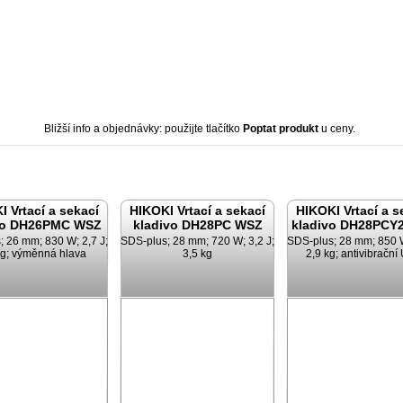
Bližší info a objednávky: použijte tlačítko
Poptat produkt
u ceny.
I Vrtací a sekací
HIKOKI Vrtací a sekací
HIKOKI Vrtací a s
vo DH26PMC WSZ
kladivo DH28PC WSZ
kladivo DH28PCY
; 26 mm; 830 W; 2,7 J;
SDS-plus; 28 mm; 720 W; 3,2 J;
SDS-plus; 28 mm; 850 W
kg; výměnná hlava
3,5 kg
2,9 kg; antivibrační