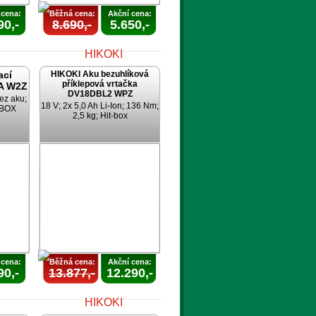
 cena:
Běžná cena:
Akční cena:
90,-
8.690,-
5.650,-
ací
HIKOKI Aku bezuhlíková
příklepová vrtačka
A W2Z
DV18DBL2 WPZ
ez aku;
18 V; 2x 5,0 Ah Li-Ion; 136 Nm;
TBOX
2,5 kg; Hit-box
AKCE
UKONČENA
 cena:
Běžná cena:
Akční cena:
90,-
13.877,-
12.290,-