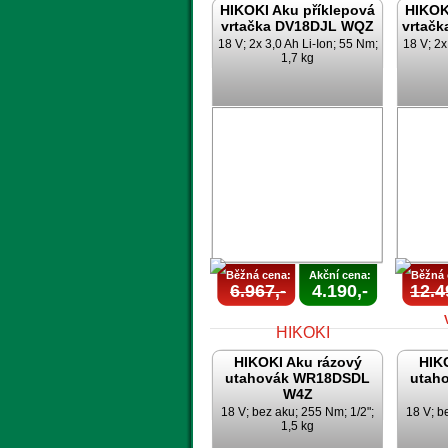
HIKOKI Aku příklepová
HIKOK
vrtačka DV18DJL WQZ
vrtač
18 V; 2x 3,0 Ah Li-Ion; 55 Nm;
18 V; 2x
1,7 kg
AKCE
UKONČENA
U
Běžná cena:
Akční cena:
Běžná 
6.967,-
4.190,-
12.4
HIKOKI Aku rázový
HIK
utahovák WR18DSDL
utah
W4Z
18 V; bez aku; 255 Nm; 1/2";
18 V; b
1,5 kg