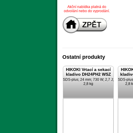
Akční nabídka platná do
odvolání nebo do vyprodání.
Ostatní produkty
HIKOKI Vrtací a sekací
HIKOK
kladivo DH24PH2 WSZ
kladi
SDS-plus; 24 mm; 730 W; 2,7 J;
SDS-plus
2,8 kg
2,8 