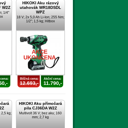
ový
HIKOKI Aku rázový
F W2Z
utahovák WR18DSDL
WPZ
; 1/4"
ox
18 V; 2x 5,0 Ah Li-Ion; 255 Nm;
1/2"; 1,5 kg; Hitbox
AKCE
A
UKONČENA
AKCE
UKONČENA
 cena:
Běžná cena:
Akční cena:
50,-
12.693,-
11.790,-
očará
HIKOKI Aku přímočará
2Z
pila CJ36DA W2Z
 2,5 kg;
Multivolt 36 V; bez aku; 160
mm; 2,7 kg