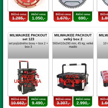
Běžná cena:
Akční cena:
Běžná cena:
Akční cena:
Běžná
1.285,-
1.050,-
1.670,-
690,-
1.8
MILWAUKEE PACKOUT
MILWAUKEE PACKOUT
MILW
set 123
velký box 2
set pojízdného boxu + box 2 +
560x410x290 mm; 45 kg; velké
10 
box 3
madlo
AKCE
AKCE
UKONČENA
U
UKONČENA
Běžná cena:
Akční cena:
Běžná cena:
Akční cena:
Běžná
10.662,-
9.490,-
3.307,-
2.990,-
1.6