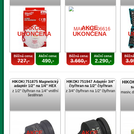
AKCE
AKCE
UKONČENA
UKONČENA
U
Běžná cena:
Akční cena:
Běžná cena:
Akční cena:
Běžná
727,-
490,-
3.660,-
2.290,-
3.9
HIKOKI 751875 Magnetický
HIKOKI 751947 Adaptér 3/4"
HIKOK
adaptér 1/2" na 1/4" HEX
čtyřhran na 1/2" čtyřhran
s
z 1/2" čtyřhran na 1/4" vnitřní
z 3/4" čtyřhran na 1/2" čtyřhran
masiv, d
šestihran
AKCE
AKCE