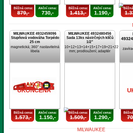
Běžná cena:
Akční cena:
Běžná cena:
Akční cena:
Běžná
879,-
730,-
1.413,-
1.190,-
1.3
MILWAUKEE 4932459096
MILWAUKEE 4932480456
Stupňová vodováha Torpédo
Sada 13ks nástrčných klíčů
4932
25 cm
1/2"
magnetická; 360° nastavitelná
10+12+13+14+15+17+19+21+22+24
zavíra
libela
mm; prodloužení; adaptér
U
AKCE
UKONČENA
U
Běžná cena:
Akční cena:
Běžná cena:
Akční cena:
Běžná
1.573,-
1.150,-
1.509,-
1.290,-
70