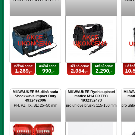
AKCE
AKCE
UKONČENA
UKONČENA
AKCE
AKCE
UKONČENA
UKONČENA
U
Běžná cena:
Akční cena:
Běžná cena:
Akční cena:
Běžná
1.269,-
990,-
2.954,-
2.290,-
10.5
MILWAUKEE 56-dílná sada
MILWAUKEE Rychloupínací
MILWA
Shockwave Impact Duty
matice M14 FIXTEC
mat
4932492006
4932352473
PH, PZ, TX, SL; 25+50 mm
pro úhlové brusky 115-150 mm
pro úhl