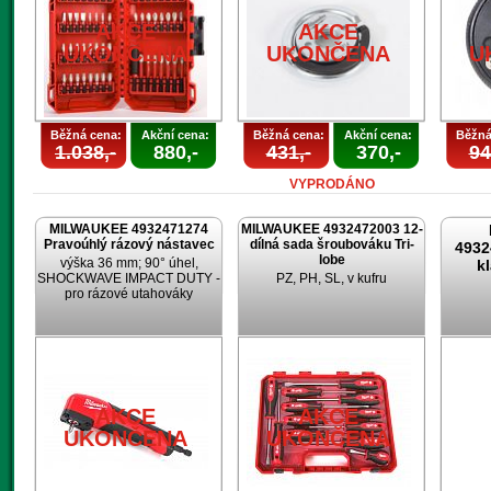
AKCE
AKCE
UKONČENA
UKONČENA
U
Běžná cena:
Akční cena:
Běžná cena:
Akční cena:
Běžná
1.038,-
880,-
431,-
370,-
94
VYPRODÁNO
MILWAUKEE 4932471274
MILWAUKEE 4932472003 12-
Pravoúhlý rázový nástavec
dílná sada šroubováku Tri-
4932
lobe
výška 36 mm; 90° úhel,
k
SHOCKWAVE IMPACT DUTY -
PZ, PH, SL, v kufru
pro rázové utahováky
AKCE
AKCE
UKONČENA
UKONČENA