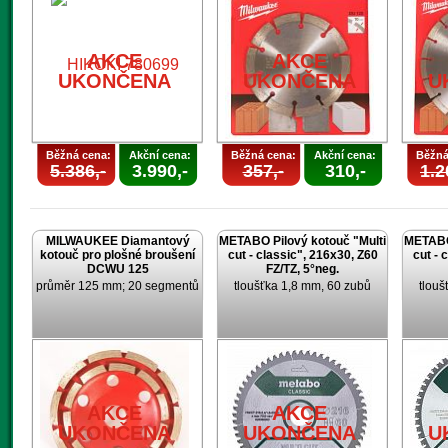
U
AKCE
AKCE
UKONČENA
UKONČENA
U
Běžná cena:
Akční cena:
Běžná cena:
Akční cena:
Běžná
5.386,-
3.990,-
357,-
310,-
1.2
MILWAUKEE Diamantový
METABO Pilový kotouč "Multi
METABO 
kotouč pro plošné broušení
cut - classic", 216x30, Z60
cut - 
DCWU 125
FZ/TZ, 5°neg.
průměr 125 mm; 20 segmentů
tloušťka 1,8 mm, 60 zubů
tlouš
AKCE
AKCE
UKONČENA
UKONČENA
U