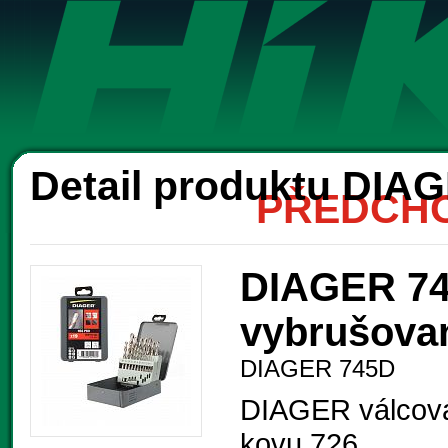
Ak
Detail produktu DIA
PŘEDCHO
DIAGER 74
vybrušova
DIAGER 745D
DIAGER válcová
kovu 726