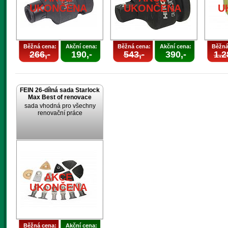
UKONČENA
UKONČENA
U
Běžná cena:
Akční cena:
Běžná cena:
Akční cena:
Běžná
266,-
190,-
543,-
390,-
1.2
FEIN 26-dílná sada Starlock
Max Best of renovace
sada vhodná pro všechny
renovační práce
AKCE
UKONČENA
Běžná cena:
Akční cena: