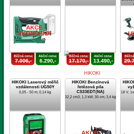
AKCE
UKONČENA
AKCE
UKONČENA
U
Běžná cena:
Akční cena:
Běžná cena:
Akční cena:
Běžná
7.006,-
6.290,-
17.170,-
13.490,-
29.7
HIKOKI Laserový měřič
HIKOKI Benzínová
HIKO
vzdálenosti UG50Y
řetězová pila
vy
CS33EDT(NA)
0,05 - 50 m; 0,14 kg
18 V; 1x
32,2 cm3; 1,3 kW; 30 cm; 3,4 kg
AKCE
UKONČENA
AKCE
AKCE