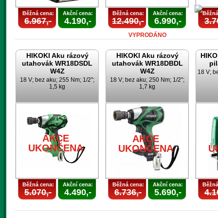
Běžná cena:
Akční cena:
Běžná cena:
Akční cena:
Běžná
6.967,-
4.190,-
12.490,-
6.990,-
3.7
VYPRODÁNO
HIKOKI Aku rázový
HIKOKI Aku rázový
HIKO
utahovák WR18DSDL
utahovák WR18DBDL
pi
W4Z
W4Z
18 V; b
18 V; bez aku; 255 Nm; 1/2";
18 V; bez aku; 250 Nm; 1/2";
1,5 kg
1,7 kg
U
AKCE
AKCE
UKONČENA
UKONČENA
U
Běžná cena:
Akční cena:
Běžná cena:
Akční cena:
Běžná
5.070,-
4.490,-
6.736,-
5.690,-
4.1