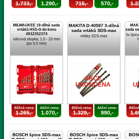
1.733,-
1.290,-
715,-
570,-
1.2
MILWAUKEE 19-dílná sada
MAKITA D-40587 3-dílná
MAKI
vrtáků HSS-G do kovu
sada s
sada vrtáků SDS-max
4932352374
3x špic
vrtáky SDS-max
válcová stopka; 1,0 - 10 mm
(po 0,5 mm)
AKCE
AKCE
UKONČENA
UKONČENA
U
Běžná cena:
Akční cena:
Běžná cena:
Akční cena:
Běžná
1.265,-
1.070,-
1.329,-
990,-
1.6
BOSCH špice SDS-max
BOSCH špice SDS-max
BOSC