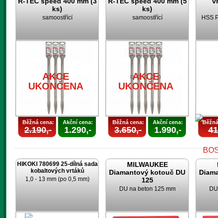
R-TEC speed 400 mm (3
R-TEC speed 400 mm (5
v
ks)
ks)
samoostřící
samoostřící
HSS P
AKCE
AKCE
UKONČENA
UKONČENA
Běžná cena:
Akční cena:
Běžná cena:
Akční cena:
Běžná
2.190,-
1.290,-
3.650,-
1.990,-
41
HIKOKI 780699 25-dílná sada
MILWAUKEE
kobaltových vrtáků
Diamantový kotouč DU
Diam
1,0 - 13 mm (po 0,5 mm)
125
DU na beton 125 mm
DU