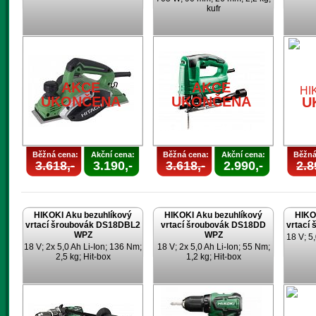
kufr
AKCE
UKONČENA
AKCE
AKCE
UKONČENA
UKONČENA
U
Běžná cena:
Akční cena:
Běžná cena:
Akční cena:
Běžná
3.618,-
3.190,-
3.618,-
2.990,-
2.8
HIKOKI Aku bezuhlíkový
HIKOKI Aku bezuhlíkový
HIKO
vrtací šroubovák DS18DBL2
vrtací šroubovák DS18DD
vrtací
WPZ
WPZ
18 V; 5,
18 V; 2x 5,0 Ah Li-Ion; 136 Nm;
18 V; 2x 5,0 Ah Li-Ion; 55 Nm;
2,5 kg; Hit-box
1,2 kg; Hit-box