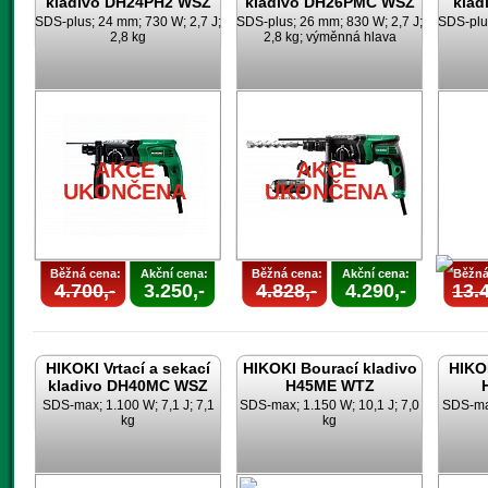
kladivo DH24PH2 WSZ
kladivo DH26PMC WSZ
klad
SDS-plus; 24 mm; 730 W; 2,7 J;
SDS-plus; 26 mm; 830 W; 2,7 J;
SDS-plus
2,8 kg
2,8 kg; výměnná hlava
AKCE
AKCE
UKONČENA
UKONČENA
Běžná cena:
Akční cena:
Běžná cena:
Akční cena:
Běžná
4.700,-
3.250,-
4.828,-
4.290,-
13.4
HIKOKI Vrtací a sekací
HIKOKI Bourací kladivo
HIKOK
kladivo DH40MC WSZ
H45ME WTZ
SDS-max; 1.100 W; 7,1 J; 7,1
SDS-max; 1.150 W; 10,1 J; 7,0
SDS-max
kg
kg