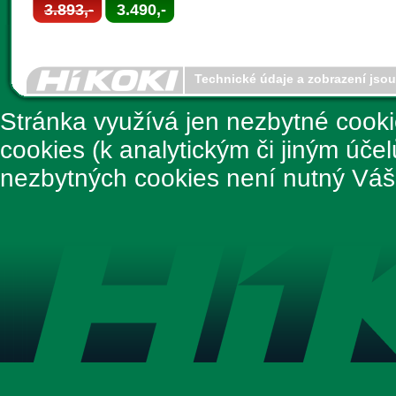
3.893,-
3.490,-
Technické údaje a zobrazení jso
Stránka využívá jen nezbytné cook
cookies (k analytickým či jiným úče
nezbytných cookies není nutný Váš