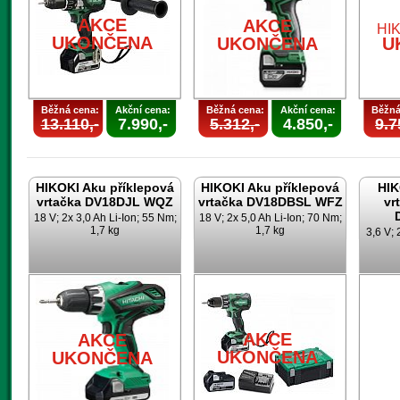
AKCE
AKCE
UKONČENA
UKONČENA
U
Běžná cena:
Akční cena:
Běžná cena:
Akční cena:
Běžná
13.110,-
7.990,-
5.312,-
4.850,-
9.7
HIKOKI Aku příklepová
HIKOKI Aku příklepová
HIK
vrtačka DV18DJL WQZ
vrtačka DV18DBSL WFZ
vr
18 V; 2x 3,0 Ah Li-Ion; 55 Nm;
18 V; 2x 5,0 Ah Li-Ion; 70 Nm;
1,7 kg
1,7 kg
3,6 V; 
AKCE
AKCE
UKONČENA
UKONČENA