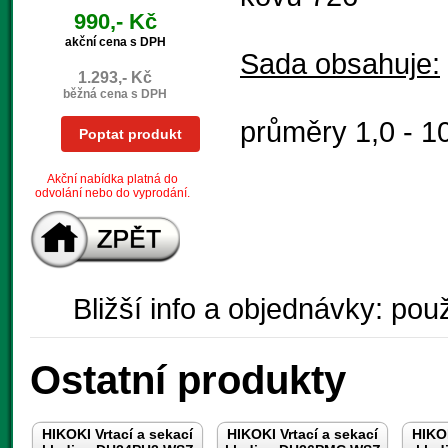
990,- Kč
akční cena s DPH
Sada obsahuje:
1.293,- Kč
běžná cena s DPH
průměry 1,0 - 
Poptat produkt
Akční nabídka platná do
odvolání nebo do vyprodání.
Bližší info a objednávky: použ
Ostatní produkty
HIKOKI Vrtací a sekací
HIKOKI Vrtací a sekací
HIKOK