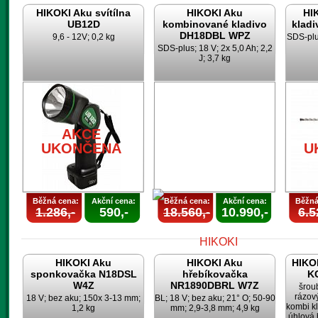
HIKOKI Aku svítílna
HIKOKI Aku
HI
UB12D
kombinované kladivo
klad
DH18DBL WPZ
9,6 - 12V; 0,2 kg
SDS-plus
SDS-plus; 18 V; 2x 5,0 Ah; 2,2
J; 3,7 kg
AKCE
UKONČENA
U
Běžná cena:
Akční cena:
Běžná cena:
Akční cena:
Běžná
1.286,-
590,-
18.560,-
10.990,-
6.5
HIKOKI Aku
HIKOKI Aku
HIKOK
sponkovačka N18DSL
hřebíkovačka
K
W4Z
NR1890DBRL W7Z
šrou
rázov
18 V; bez aku; 150x 3-13 mm;
BL; 18 V; bez aku; 21° O; 50-90
kombi k
1,2 kg
mm; 2,9-3,8 mm; 4,9 kg
úhlová 