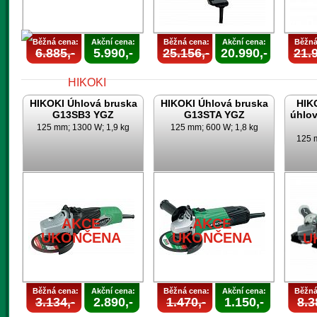
Běžná cena:
Akční cena:
Běžná cena:
Akční cena:
Běžná
6.885,-
5.990,-
25.156,-
20.990,-
21.9
HIKOKI Úhlová bruska
HIKOKI Úhlová bruska
HIK
G13SB3 YGZ
G13STA YGZ
úhlo
125 mm; 1300 W; 1,9 kg
125 mm; 600 W; 1,8 kg
125 m
AKCE
UKONČENA
AKCE
AKCE
UKONČENA
UKONČENA
U
Běžná cena:
Akční cena:
Běžná cena:
Akční cena:
Běžná
3.134,-
2.890,-
1.470,-
1.150,-
8.3