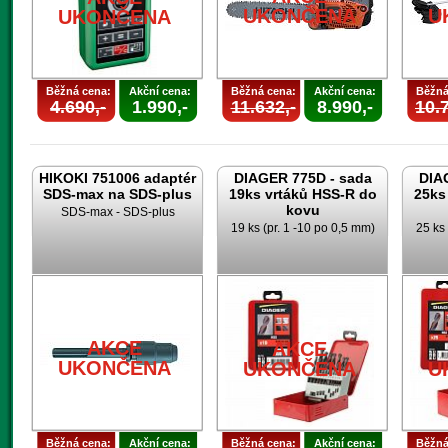
UKONČENA
U
UKONČENA
Běžná cena:
Akční cena:
Běžná cena:
Akční cena:
Běžná
4.690,-
1.990,-
11.632,-
8.990,-
10.7
HIKOKI 751006 adaptér
DIAGER 775D - sada
DIA
SDS-max na SDS-plus
19ks vrtáků HSS-R do
25ks
kovu
SDS-max - SDS-plus
19 ks (pr. 1 -10 po 0,5 mm)
25 ks 
AKCE
AKCE
UKONČENA
UKONČENA
U
Běžná cena:
Akční cena:
Běžná cena:
Akční cena:
Běžná