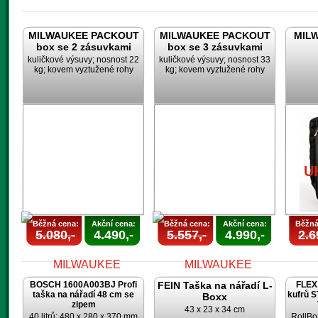
MILWAUKEE PACKOUT
MILWAUKEE PACKOUT
MILW
box se 2 zásuvkami
box se 3 zásuvkami
kuličkové výsuvy; nosnost 22
kuličkové výsuvy; nosnost 33
kg; kovem vyztužené rohy
kg; kovem vyztužené rohy
U
Běžná cena:
Akční cena:
Běžná cena:
Akční cena:
Běžná
5.080,-
4.490,-
5.557,-
4.990,-
2.6
BOSCH 1600A003BJ Profi
FEIN Taška na nářadí L-
FLEX 
taška na nářadí 48 cm se
kufrů 
Boxx
zipem
43 x 23 x 34 cm
40 litrů; 480 x 280 x 370 mm
RollBo