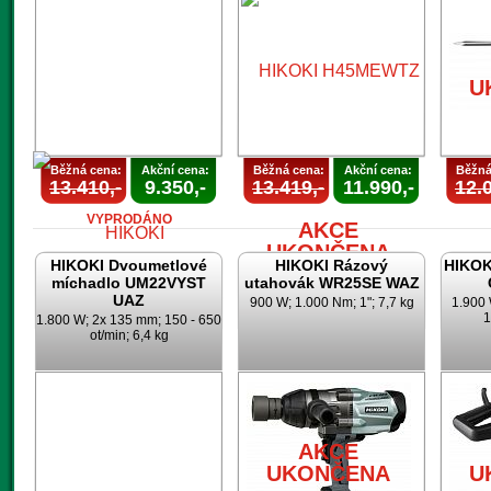
U
U
Běžná cena:
Akční cena:
Běžná cena:
Akční cena:
Běžná
13.410,-
9.350,-
13.419,-
11.990,-
12.0
VYPRODÁNO
AKCE
UKONČENA
HIKOKI Dvoumetlové
HIKOKI Rázový
HIKOK
míchadlo UM22VYST
utahovák WR25SE WAZ
UAZ
900 W; 1.000 Nm; 1"; 7,7 kg
1.900 
1
1.800 W; 2x 135 mm; 150 - 650
ot/min; 6,4 kg
AKCE
UKONČENA
AKCE
UKONČENA
U