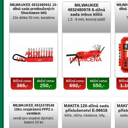
MILWAUKEE 4932480941 10-
MILWAUKEE
MILWA
dílná sada prodloužených
dílná
4932480978 8-dílná
Shockwave bitů
sada inbus klíčů
10x délka 50 mm, karabina
7
1,5 - 8 mm, kovový plášť
AKCE
UKONČENA
AKCE
AKCE
UKONČENA
UKONČENA
U
Běžná cena:
Akční cena:
Běžná cena:
Akční cena:
Běžná
365,-
250,-
692,-
550,-
1.1
MILWAUKEE 4932478548
MAKITA 120-dílná sada
MAKIT
10ks respirátorů FFP2 s
příslušenství E-06616
přís
ventilem
klíče, ráčny, nástavce, bity,…
sada 
ventil pro snadné dýchání,
balení 10 ks