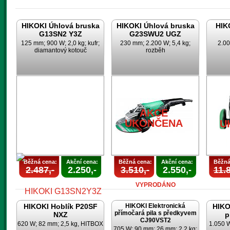
HIKOKI Úhlová bruska
HIKOKI Úhlová bruska
HIK
G13SN2 Y3Z
G23SWU2 UGZ
125 mm; 900 W; 2,0 kg; kufr;
230 mm; 2.200 W; 5,4 kg;
2.00
diamantový kotouč
rozběh
AKCE
UKONČENA
U
Běžná cena:
Akční cena:
Běžná cena:
Akční cena:
Běžná
2.487,-
2.250,-
3.510,-
2.550,-
11.8
VYPRODÁNO
HIKOKI Hoblík P20SF
HIKOKI Elektronická
HIKO
přímočará pila s předkyvem
NXZ
p
CJ90VST2
620 W; 82 mm; 2,5 kg, HITBOX
1.050 
705 W; 90 mm; 26 mm; 2,2 kg;