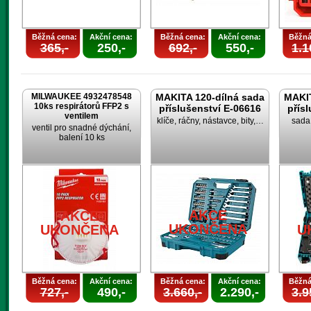
Běžná cena:
Akční cena:
Běžná cena:
Akční cena:
Běžná
365,-
250,-
692,-
550,-
1.1
MILWAUKEE 4932478548
MAKITA 120-dílná sada
MAKIT
10ks respirátorů FFP2 s
příslušenství E-06616
přís
ventilem
klíče, ráčny, nástavce, bity,…
sada 
ventil pro snadné dýchání,
balení 10 ks
AKCE
AKCE
UKONČENA
UKONČENA
U
Běžná cena:
Akční cena:
Běžná cena:
Akční cena:
Běžná
727,-
490,-
3.660,-
2.290,-
3.9