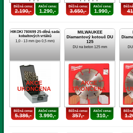
Běžná cena:
Akční cena:
Běžná cena:
Akční cena:
Běžná
2.190,-
1.290,-
3.650,-
1.990,-
41
HIKOKI 780699 25-dílná sada
MILWAUKEE
kobaltových vrtáků
Diamantový kotouč DU
Diam
1,0 - 13 mm (po 0,5 mm)
125
DU na beton 125 mm
DU
AKCE
AKCE
UKONČENA
UKONČENA
U
Běžná cena:
Akční cena:
Běžná cena:
Akční cena:
Běžná
5.386,-
3.990,-
357,-
310,-
1.2