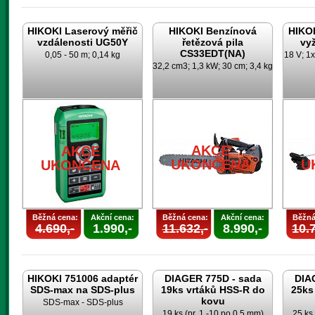
HIKOKI Laserový měřič
HIKOKI Benzínová
HIKO
vzdálenosti UG50Y
řetězová pila
vy
CS33EDT(NA)
0,05 - 50 m; 0,14 kg
18 V; 1x
32,2 cm3; 1,3 kW; 30 cm; 3,4 kg
AKCE
AKCE
UKONČENA
U
UKONČENA
Běžná cena:
Akční cena:
Běžná cena:
Akční cena:
Běžná
4.690,-
1.990,-
11.632,-
8.990,-
10.7
HIKOKI 751006 adaptér
DIAGER 775D - sada
DIA
SDS-max na SDS-plus
19ks vrtáků HSS-R do
25ks
kovu
SDS-max - SDS-plus
19 ks (pr. 1 -10 po 0,5 mm)
25 ks 