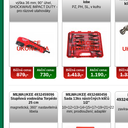
lobe
výška 36 mm; 90° úhel,
k
SHOCKWAVE IMPACT DUTY -
PZ, PH, SL, v kufru
pro rázové utahováky
AKCE
AKCE
UKONČENA
UKONČENA
U
Běžná cena:
Akční cena:
Běžná cena:
Akční cena:
Běžná
879,-
730,-
1.413,-
1.190,-
1.3
MILWAUKEE 4932459096
MILWAUKEE 4932480456
Stupňová vodováha Torpédo
Sada 13ks nástrčných klíčů
4932
25 cm
1/2"
magnetická; 360° nastavitelná
10+12+13+14+15+17+19+21+22+24
zavíra
libela
mm; prodloužení; adaptér