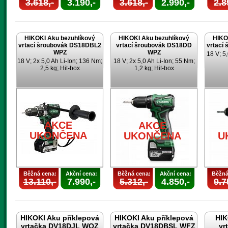
3.618,-
3.190,-
3.618,-
2.990,-
2.8
HIKOKI Aku bezuhlíkový
HIKOKI Aku bezuhlíkový
HIKO
vrtací šroubovák DS18DBL2
vrtací šroubovák DS18DD
vrtací
WPZ
WPZ
18 V; 5,
18 V; 2x 5,0 Ah Li-Ion; 136 Nm;
18 V; 2x 5,0 Ah Li-Ion; 55 Nm;
2,5 kg; Hit-box
1,2 kg; Hit-box
AKCE
AKCE
UKONČENA
UKONČENA
U
Běžná cena:
Akční cena:
Běžná cena:
Akční cena:
Běžná
13.110,-
7.990,-
5.312,-
4.850,-
9.7
HIKOKI Aku příklepová
HIKOKI Aku příklepová
HIK
vrtačka DV18DJL WQZ
vrtačka DV18DBSL WFZ
vr