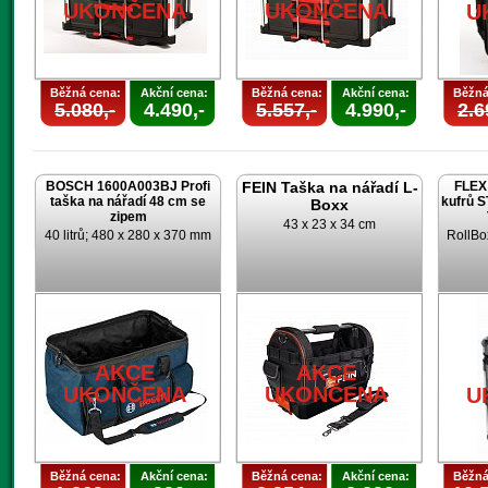
UKONČENA
UKONČENA
U
Běžná cena:
Akční cena:
Běžná cena:
Akční cena:
Běžná
5.080,-
4.490,-
5.557,-
4.990,-
2.6
BOSCH 1600A003BJ Profi
FEIN Taška na nářadí L-
FLEX 
taška na nářadí 48 cm se
kufrů 
Boxx
zipem
43 x 23 x 34 cm
40 litrů; 480 x 280 x 370 mm
RollBo
AKCE
AKCE
UKONČENA
UKONČENA
U
Běžná cena:
Akční cena:
Běžná cena:
Akční cena:
Běžná