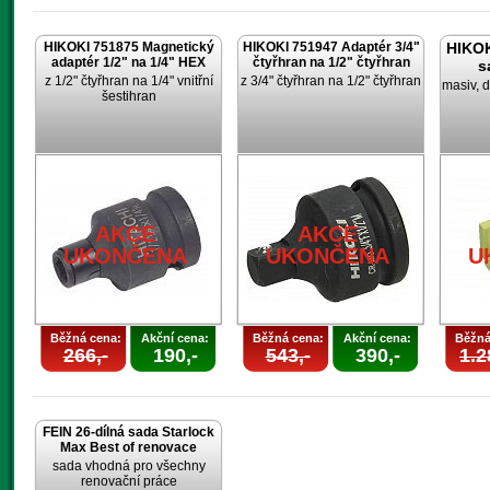
HIKOKI 751875 Magnetický
HIKOKI 751947 Adaptér 3/4"
HIKOK
adaptér 1/2" na 1/4" HEX
čtyřhran na 1/2" čtyřhran
s
z 1/2" čtyřhran na 1/4" vnitřní
z 3/4" čtyřhran na 1/2" čtyřhran
masiv, d
šestihran
AKCE
AKCE
UKONČENA
UKONČENA
U
Běžná cena:
Akční cena:
Běžná cena:
Akční cena:
Běžná
266,-
190,-
543,-
390,-
1.2
FEIN 26-dílná sada Starlock
Max Best of renovace
sada vhodná pro všechny
renovační práce