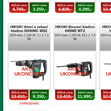
Běžná cena:
Akční cena:
Běžná cena:
Akční cena:
Běžná
4.700,-
3.250,-
4.828,-
4.290,-
13.4
HIKOKI Vrtací a sekací
HIKOKI Bourací kladivo
HIKOK
kladivo DH40MC WSZ
H45ME WTZ
SDS-max; 1.100 W; 7,1 J; 7,1
SDS-max; 1.150 W; 10,1 J; 7,0
SDS-max
kg
kg
AKCE
AKCE
UKONČENA
UKONČENA
U
Běžná cena:
Akční cena:
Běžná cena:
Akční cena:
Běžná
13.410,-
9.350,-
13.419,-
11.990,-
12.0
VYPRODÁNO