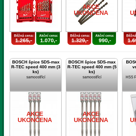
AKCE
AKCE
UKONČENA
UKONČENA
U
Běžná cena:
Akční cena:
Běžná cena:
Akční cena:
Běžná
1.265,-
1.070,-
1.329,-
990,-
1.6
BOSCH špice SDS-max
BOSCH špice SDS-max
BOSC
R-TEC speed 400 mm (3
R-TEC speed 400 mm (5
v
ks)
ks)
samoostřící
samoostřící
HSS P
AKCE
AKCE
UKONČENA
UKONČENA
U