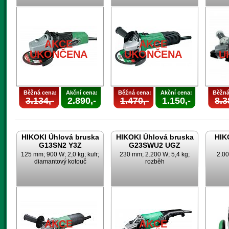
AKCE
AKCE
UKONČENA
UKONČENA
U
Běžná cena:
Akční cena:
Běžná cena:
Akční cena:
Běžná
3.134,-
2.890,-
1.470,-
1.150,-
8.3
HIKOKI Úhlová bruska
HIKOKI Úhlová bruska
HIK
G13SN2 Y3Z
G23SWU2 UGZ
125 mm; 900 W; 2,0 kg; kufr;
230 mm; 2.200 W; 5,4 kg;
2.00
diamantový kotouč
rozběh
AKCE
AKCE