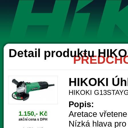
Ak
Detail produktu HIK
PŘEDCHO
HIKOKI Úh
HIKOKI G13STAY
Popis:
Aretace vřetene
1.150,- Kč
akční cena s DPH
Nízká hlava pro