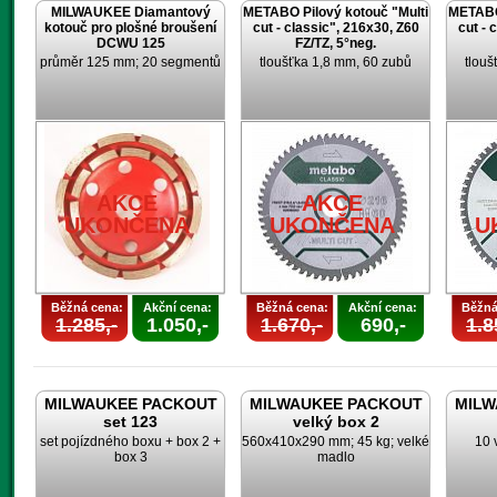
MILWAUKEE Diamantový
METABO Pilový kotouč "Multi
METABO 
kotouč pro plošné broušení
cut - classic", 216x30, Z60
cut - 
DCWU 125
FZ/TZ, 5°neg.
průměr 125 mm; 20 segmentů
tloušťka 1,8 mm, 60 zubů
tlouš
AKCE
AKCE
UKONČENA
UKONČENA
U
Běžná cena:
Akční cena:
Běžná cena:
Akční cena:
Běžná
1.285,-
1.050,-
1.670,-
690,-
1.8
MILWAUKEE PACKOUT
MILWAUKEE PACKOUT
MILW
set 123
velký box 2
set pojízdného boxu + box 2 +
560x410x290 mm; 45 kg; velké
10 
box 3
madlo