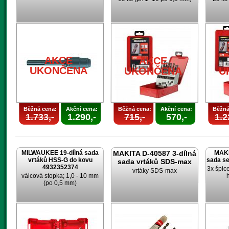
AKCE
AKCE
UKONČENA
UKONČENA
U
Běžná cena:
Akční cena:
Běžná cena:
Akční cena:
Běžná
1.733,-
1.290,-
715,-
570,-
1.2
MILWAUKEE 19-dílná sada
MAKITA D-40587 3-dílná
MAKI
vrtáků HSS-G do kovu
sada s
sada vrtáků SDS-max
4932352374
3x špic
vrtáky SDS-max
válcová stopka; 1,0 - 10 mm
(po 0,5 mm)