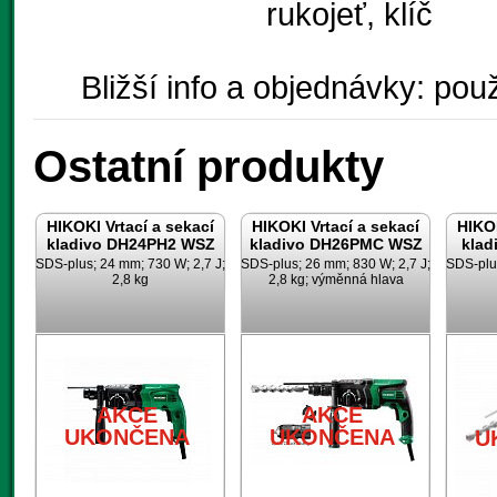
rukojeť, klíč
Bližší info a objednávky: použ
Ostatní produkty
HIKOKI Vrtací a sekací
HIKOKI Vrtací a sekací
HIKOK
kladivo DH24PH2 WSZ
kladivo DH26PMC WSZ
klad
SDS-plus; 24 mm; 730 W; 2,7 J;
SDS-plus; 26 mm; 830 W; 2,7 J;
SDS-plus
2,8 kg
2,8 kg; výměnná hlava
AKCE
AKCE
UKONČENA
UKONČENA
U