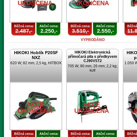
UKONČENA
UKONČENA
U
Běžná cena:
Akční cena:
Běžná cena:
Akční cena:
Běžná
2.487,-
2.250,-
3.510,-
2.550,-
11.8
VYPRODÁNO
HIKOKI Hoblík P20SF
HIKOKI Elektronická
HIKO
přímočará pila s předkyvem
NXZ
p
CJ90VST2
620 W; 82 mm; 2,5 kg, HITBOX
1.050 
705 W; 90 mm; 26 mm; 2,2 kg;
kufr
AKCE
AKCE
UKONČENA
UKONČENA
U
Běžná cena:
Akční cena:
Běžná cena:
Akční cena:
Běžná