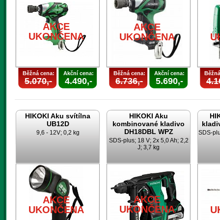
AKCE
AKCE
UKONČENA
UKONČENA
U
Běžná cena:
Akční cena:
Běžná cena:
Akční cena:
Běžná
5.070,-
4.490,-
6.736,-
5.690,-
4.1
HIKOKI Aku svítílna
HIKOKI Aku
HI
UB12D
kombinované kladivo
klad
DH18DBL WPZ
9,6 - 12V; 0,2 kg
SDS-plus
SDS-plus; 18 V; 2x 5,0 Ah; 2,2
J; 3,7 kg
AKCE
AKCE
UKONČENA
UKONČENA
U