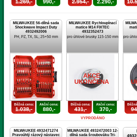
1.269,-
990,-
2.954,-
2.290,-
10.5
MILWAUKEE 56-dílná sada
MILWAUKEE Rychloupínací
MILWA
Shockwave Impact Duty
matice M14 FIXTEC
mat
4932492006
4932352473
PH, PZ, TX, SL; 25+50 mm
pro úhlové brusky 115-150 mm
pro úhl
AKCE
AKCE
UKONČENA
UKONČENA
U
Běžná cena:
Akční cena:
Běžná cena:
Akční cena:
Běžná
1.038,-
880,-
431,-
370,-
94
VYPRODÁNO
MILWAUKEE 4932471274
MILWAUKEE 4932472003 12-
Pravoúhlý rázový nástavec
dílná sada šroubováku Tri-
4932