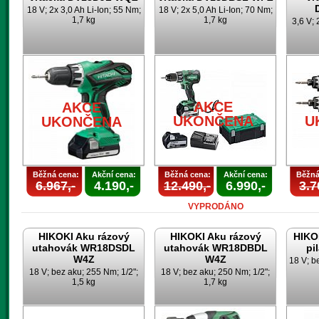
18 V; 2x 3,0 Ah Li-Ion; 55 Nm;
18 V; 2x 5,0 Ah Li-Ion; 70 Nm;
1,7 kg
1,7 kg
3,6 V; 
AKCE
AKCE
UKONČENA
U
UKONČENA
Běžná cena:
Akční cena:
Běžná cena:
Akční cena:
Běžná
6.967,-
4.190,-
12.490,-
6.990,-
3.7
VYPRODÁNO
HIKOKI Aku rázový
HIKOKI Aku rázový
HIKO
utahovák WR18DSDL
utahovák WR18DBDL
pi
W4Z
W4Z
18 V; b
18 V; bez aku; 255 Nm; 1/2";
18 V; bez aku; 250 Nm; 1/2";
1,5 kg
1,7 kg