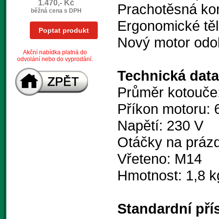
1.470,- Kč
Prachotěsná ko
běžná cena s DPH
Ergonomické tě
Poptat produkt
Nový motor odoln
Akční nabídka platná do
odvolání nebo do vyprodání.
Technická data
Průměr kotouče
Příkon motoru:
Napětí: 230 V
Otáčky na prázd
Vřeteno: M14
Hmotnost: 1,8 k
Standardní pří