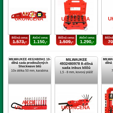
AKCE
AKCE
UKONČENA
U
UKONČENA
Běžná cena:
Akční cena:
Běžná cena:
Akční cena:
Běžná
1.573,-
1.150,-
1.509,-
1.290,-
70
MILWAUKEE 4932480941 10-
MILWAUKEE
MILWA
dílná sada prodloužených
dílná
4932480978 8-dílná
Shockwave bitů
sada inbus klíčů
10x délka 50 mm, karabina
7
1,5 - 8 mm, kovový plášť
AKCE
AKCE
UKONČENA
UKONČENA
U