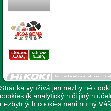
AKCE
UKONČENA
Běžná cena:
Akční cena:
3.893,-
3.490,-
Technické údaje a zobrazení jso
Stránka využívá jen nezbytné cook
cookies (k analytickým či jiným úče
nezbytných cookies není nutný Váš