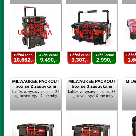
AKCE
AKCE
UKONČENA
U
UKONČENA
Běžná cena:
Akční cena:
Běžná cena:
Akční cena:
Běžná
10.662,-
9.490,-
3.307,-
2.990,-
1.6
MILWAUKEE PACKOUT
MILWAUKEE PACKOUT
MILW
box se 2 zásuvkami
box se 3 zásuvkami
kuličkové výsuvy; nosnost 22
kuličkové výsuvy; nosnost 33
kg; kovem vyztužené rohy
kg; kovem vyztužené rohy
AKCE
AKCE