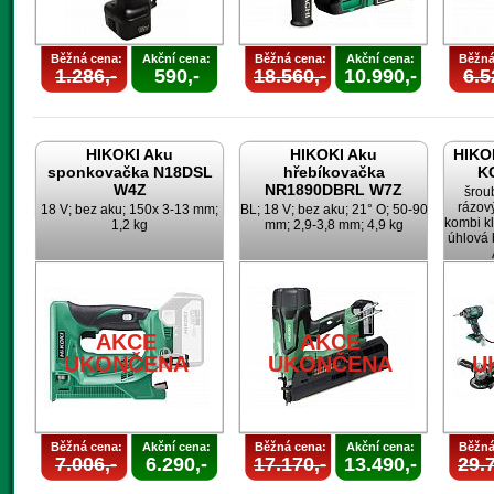
Běžná cena:
Akční cena:
Běžná cena:
Akční cena:
Běžná
1.286,-
590,-
18.560,-
10.990,-
6.5
HIKOKI Aku
HIKOKI Aku
HIKOK
sponkovačka N18DSL
hřebíkovačka
K
W4Z
NR1890DBRL W7Z
šrou
rázov
18 V; bez aku; 150x 3-13 mm;
BL; 18 V; bez aku; 21° O; 50-90
kombi k
1,2 kg
mm; 2,9-3,8 mm; 4,9 kg
úhlová 
AKCE
AKCE
UKONČENA
UKONČENA
U
Běžná cena:
Akční cena:
Běžná cena:
Akční cena:
Běžná
7.006,-
6.290,-
17.170,-
13.490,-
29.7