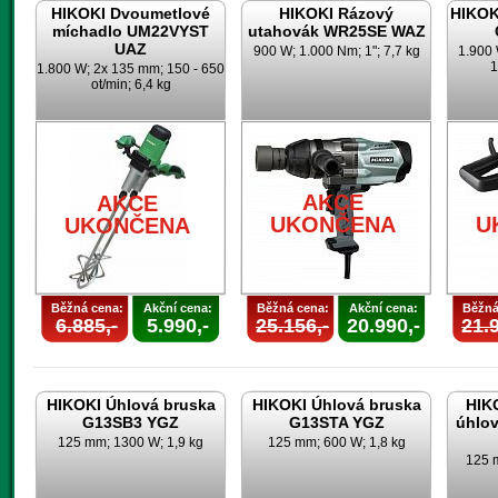
HIKOKI Dvoumetlové
HIKOKI Rázový
HIKOK
míchadlo UM22VYST
utahovák WR25SE WAZ
UAZ
900 W; 1.000 Nm; 1"; 7,7 kg
1.900 
1
1.800 W; 2x 135 mm; 150 - 650
ot/min; 6,4 kg
AKCE
AKCE
UKONČENA
U
UKONČENA
Běžná cena:
Akční cena:
Běžná cena:
Akční cena:
Běžná
6.885,-
5.990,-
25.156,-
20.990,-
21.9
HIKOKI Úhlová bruska
HIKOKI Úhlová bruska
HIK
G13SB3 YGZ
G13STA YGZ
úhlo
125 mm; 1300 W; 1,9 kg
125 mm; 600 W; 1,8 kg
125 m