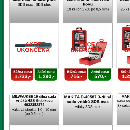
kovu
SDS-max - SDS-plus
19 ks (pr. 1 -10 po 0,5 mm)
25 ks 
AKCE
AKCE
UKONČENA
UKONČENA
U
Běžná cena:
Akční cena:
Běžná cena:
Akční cena:
Běžná
1.733,-
1.290,-
715,-
570,-
1.2
MILWAUKEE 19-dílná sada
MAKITA D-40587 3-dílná
MAKI
vrtáků HSS-G do kovu
sada s
sada vrtáků SDS-max
4932352374
3x špic
vrtáky SDS-max
válcová stopka; 1,0 - 10 mm
(po 0,5 mm)