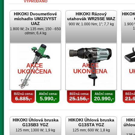
VYPRODÁNO
HIKOKI Dvoumetlové
HIKOKI Rázový
HIKOK
míchadlo UM22VYST
utahovák WR25SE WAZ
UAZ
900 W; 1.000 Nm; 1"; 7,7 kg
1.900 
1
1.800 W; 2x 135 mm; 150 - 650
ot/min; 6,4 kg
AKCE
AKCE
UKONČENA
U
UKONČENA
Běžná cena:
Akční cena:
Běžná cena:
Akční cena:
Běžná
6.885,-
5.990,-
25.156,-
20.990,-
21.9
HIKOKI Úhlová bruska
HIKOKI Úhlová bruska
HIK
G13SB3 YGZ
G13STA YGZ
úhlo
125 mm; 1300 W; 1,9 kg
125 mm; 600 W; 1,8 kg