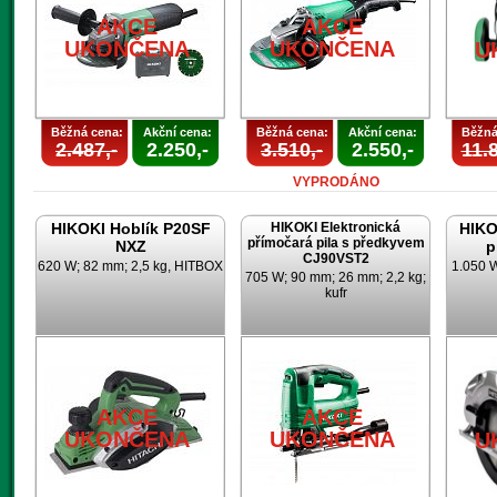
AKCE
AKCE
UKONČENA
UKONČENA
U
Běžná cena:
Akční cena:
Běžná cena:
Akční cena:
Běžná
2.487,-
2.250,-
3.510,-
2.550,-
11.8
VYPRODÁNO
HIKOKI Hoblík P20SF
HIKOKI Elektronická
HIKO
přímočará pila s předkyvem
NXZ
p
CJ90VST2
620 W; 82 mm; 2,5 kg, HITBOX
1.050 
705 W; 90 mm; 26 mm; 2,2 kg;
kufr
AKCE
AKCE
UKONČENA
UKONČENA
U