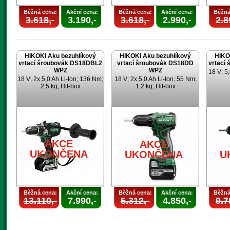
Běžná cena:
Akční cena:
Běžná cena:
Akční cena:
Běžná
3.618,-
3.190,-
3.618,-
2.990,-
2.8
HIKOKI Aku bezuhlíkový
HIKOKI Aku bezuhlíkový
HIKO
vrtací šroubovák DS18DBL2
vrtací šroubovák DS18DD
vrtací
WPZ
WPZ
18 V; 5,
18 V; 2x 5,0 Ah Li-Ion; 136 Nm;
18 V; 2x 5,0 Ah Li-Ion; 55 Nm;
2,5 kg; Hit-box
1,2 kg; Hit-box
AKCE
AKCE
UKONČENA
UKONČENA
U
Běžná cena:
Akční cena:
Běžná cena:
Akční cena:
Běžná
13.110,-
7.990,-
5.312,-
4.850,-
9.7