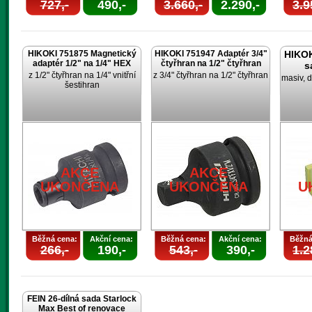
727,-
490,-
3.660,-
2.290,-
3.9
HIKOKI 751875 Magnetický
HIKOKI 751947 Adaptér 3/4"
HIKOK
adaptér 1/2" na 1/4" HEX
čtyřhran na 1/2" čtyřhran
s
z 1/2" čtyřhran na 1/4" vnitřní
z 3/4" čtyřhran na 1/2" čtyřhran
masiv, d
šestihran
AKCE
AKCE
UKONČENA
UKONČENA
U
Běžná cena:
Akční cena:
Běžná cena:
Akční cena:
Běžná
266,-
190,-
543,-
390,-
1.2
FEIN 26-dílná sada Starlock
Max Best of renovace