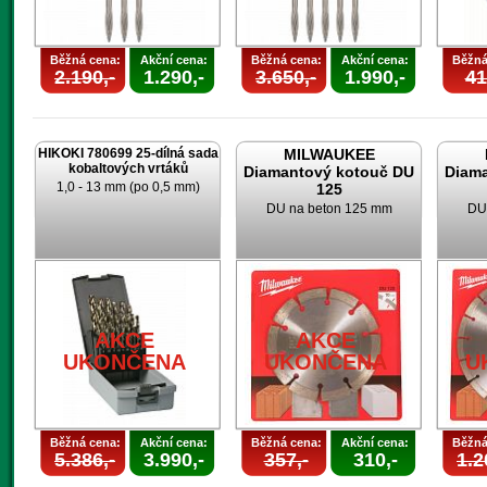
Běžná cena:
Akční cena:
Běžná cena:
Akční cena:
Běžná
2.190,-
1.290,-
3.650,-
1.990,-
41
HIKOKI 780699 25-dílná sada
MILWAUKEE
kobaltových vrtáků
Diamantový kotouč DU
Diam
1,0 - 13 mm (po 0,5 mm)
125
DU na beton 125 mm
DU
AKCE
AKCE
UKONČENA
UKONČENA
U
Běžná cena:
Akční cena:
Běžná cena:
Akční cena:
Běžná
5.386,-
3.990,-
357,-
310,-
1.2