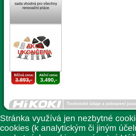
sada vhodná pro všechny
renovační práce
AKCE
UKONČENA
Běžná cena:
Akční cena:
3.893,-
3.490,-
Technické údaje a zobrazení jso
Stránka využívá jen nezbytné cook
cookies (k analytickým či jiným úče