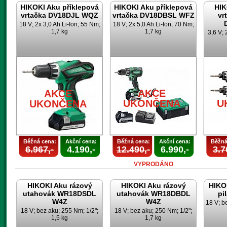
HIKOKI Aku příklepová
HIKOKI Aku příklepová
HIK
vrtačka DV18DJL WQZ
vrtačka DV18DBSL WFZ
vr
18 V; 2x 3,0 Ah Li-Ion; 55 Nm;
18 V; 2x 5,0 Ah Li-Ion; 70 Nm;
1,7 kg
1,7 kg
3,6 V; 
AKCE
AKCE
UKONČENA
U
UKONČENA
Běžná cena:
Akční cena:
Běžná cena:
Akční cena:
Běžná
6.967,-
4.190,-
12.490,-
6.990,-
3.7
VYPRODÁNO
HIKOKI Aku rázový
HIKOKI Aku rázový
HIKO
utahovák WR18DSDL
utahovák WR18DBDL
pi
W4Z
W4Z
18 V; b
18 V; bez aku; 255 Nm; 1/2";
18 V; bez aku; 250 Nm; 1/2";
1,5 kg
1,7 kg