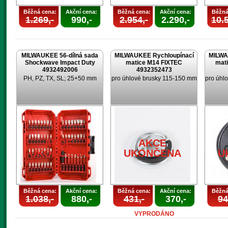
Běžná cena:
Akční cena:
Běžná cena:
Akční cena:
Běžná
1.269,-
990,-
2.954,-
2.290,-
10.5
MILWAUKEE 56-dílná sada
MILWAUKEE Rychloupínací
MILWA
Shockwave Impact Duty
matice M14 FIXTEC
mat
4932492006
4932352473
PH, PZ, TX, SL; 25+50 mm
pro úhlové brusky 115-150 mm
pro úhl
AKCE
AKCE
UKONČENA
UKONČENA
U
Běžná cena:
Akční cena:
Běžná cena:
Akční cena:
Běžná
1.038,-
880,-
431,-
370,-
94
VYPRODÁNO