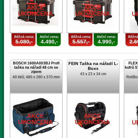
AKCE
AKCE
UKONČENA
UKONČENA
U
Běžná cena:
Akční cena:
Běžná cena:
Akční cena:
Běžná
5.080,-
4.490,-
5.557,-
4.990,-
2.6
BOSCH 1600A003BJ Profi
FEIN Taška na nářadí L-
FLEX 
taška na nářadí 48 cm se
kufrů 
Boxx
zipem
43 x 23 x 34 cm
40 litrů; 480 x 280 x 370 mm
RollBo
AKCE
AKCE
UKONČENA
UKONČENA
U