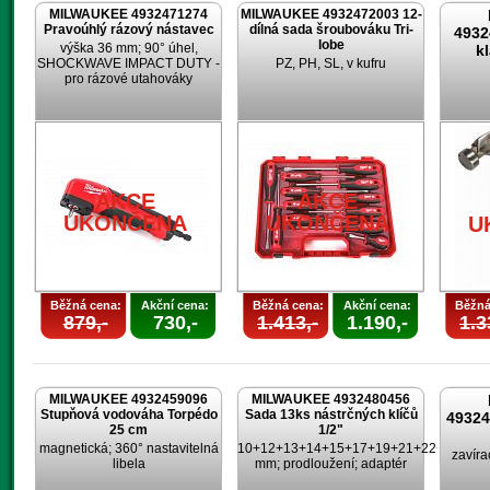
MILWAUKEE 4932471274
MILWAUKEE 4932472003 12-
Pravoúhlý rázový nástavec
dílná sada šroubováku Tri-
4932
lobe
výška 36 mm; 90° úhel,
k
SHOCKWAVE IMPACT DUTY -
PZ, PH, SL, v kufru
pro rázové utahováky
AKCE
AKCE
UKONČENA
UKONČENA
U
Běžná cena:
Akční cena:
Běžná cena:
Akční cena:
Běžná
879,-
730,-
1.413,-
1.190,-
1.3
MILWAUKEE 4932459096
MILWAUKEE 4932480456
Stupňová vodováha Torpédo
Sada 13ks nástrčných klíčů
4932
25 cm
1/2"
magnetická; 360° nastavitelná
10+12+13+14+15+17+19+21+22+24
zavíra
libela
mm; prodloužení; adaptér