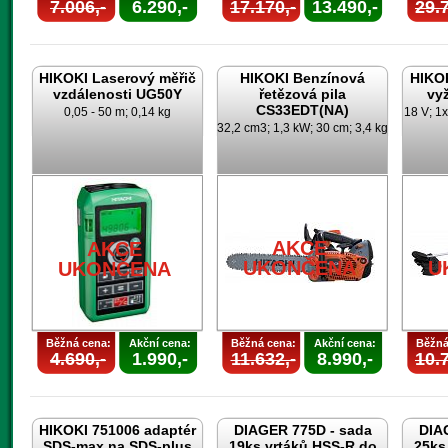
7.006,-
6.290,-
17.170,-
13.490,-
29.7
HIKOKI Laserový měřič
HIKOKI Benzínová
HIKO
vzdálenosti UG50Y
řetězová pila
vy
CS33EDT(NA)
0,05 - 50 m; 0,14 kg
18 V; 1x
32,2 cm3; 1,3 kW; 30 cm; 3,4 kg
AKCE
AKCE
UKONČENA
U
UKONČENA
Běžná cena:
Akční cena:
Běžná cena:
Akční cena:
Běžná
4.690,-
1.990,-
11.632,-
8.990,-
10.7
HIKOKI 751006 adaptér
DIAGER 775D - sada
DIA
SDS-max na SDS-plus
19ks vrtáků HSS-R do
25ks