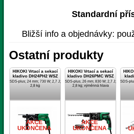
Standardní pří
Bližší info a objednávky: použ
Ostatní produkty
HIKOKI Vrtací a sekací
HIKOKI Vrtací a sekací
HIKOK
kladivo DH24PH2 WSZ
kladivo DH26PMC WSZ
klad
SDS-plus; 24 mm; 730 W; 2,7 J;
SDS-plus; 26 mm; 830 W; 2,7 J;
SDS-plus
2,8 kg
2,8 kg; výměnná hlava
AKCE
AKCE
UKONČENA
UKONČENA
U