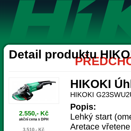
Ak
Detail produktu HI
PŘEDCHO
HIKOKI Úh
HIKOKI G23SWU
Popis:
2.550,- Kč
Lehký start (o
akční cena s DPH
Aretace vřetene
3.510,- Kč