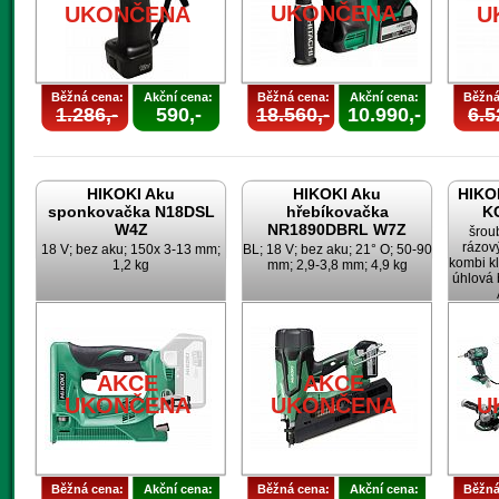
UKONČENA
UKONČENA
U
Běžná cena:
Akční cena:
Běžná cena:
Akční cena:
Běžná
1.286,-
590,-
18.560,-
10.990,-
6.5
HIKOKI Aku
HIKOKI Aku
HIKOK
sponkovačka N18DSL
hřebíkovačka
K
W4Z
NR1890DBRL W7Z
šrou
rázov
18 V; bez aku; 150x 3-13 mm;
BL; 18 V; bez aku; 21° O; 50-90
kombi k
1,2 kg
mm; 2,9-3,8 mm; 4,9 kg
úhlová 
AKCE
AKCE
UKONČENA
UKONČENA
U
Běžná cena:
Akční cena:
Běžná cena:
Akční cena:
Běžná