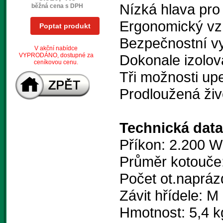
Nízká hlava pro
běžná cena s DPH
Ergonomický vz
Poptat produkt
Bezpečnostní v
V akční nabídce
VYPRODÁNO, dostupné za
Dokonale izolo
ceníkovou cenu.
Tři možnosti upe
Prodloužená živ
Technická data
Příkon: 2.200 W
Průměr kotouče
Počet ot.napráz
Závit hřídele: M
Hmotnost: 5,4 k