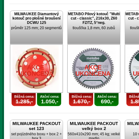
MILWAUKEE Diamantový
METABO Pilový kotouč "Multi
METABO 
kotouč pro plošné broušení
cut - classic", 216x30, Z60
cut - 
DCWU 125
FZ/TZ, 5°neg.
průměr 125 mm; 20 segmentů
tloušťka 1,8 mm, 60 zubů
tlouš
AKCE
AKCE
UKONČENA
UKONČENA
U
Běžná cena:
Akční cena:
Běžná cena:
Akční cena:
Běžná
1.285,-
1.050,-
1.670,-
690,-
1.8
MILWAUKEE PACKOUT
MILWAUKEE PACKOUT
MILW
set 123
velký box 2
set pojízdného boxu + box 2 +
560x410x290 mm; 45 kg; velké
10 
box 3
madlo