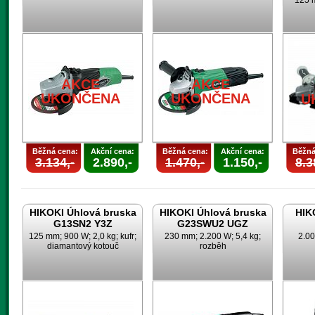
125 m
AKCE
AKCE
UKONČENA
UKONČENA
U
Běžná cena:
Akční cena:
Běžná cena:
Akční cena:
Běžná
3.134,-
2.890,-
1.470,-
1.150,-
8.3
HIKOKI Úhlová bruska
HIKOKI Úhlová bruska
HIK
G13SN2 Y3Z
G23SWU2 UGZ
125 mm; 900 W; 2,0 kg; kufr;
230 mm; 2.200 W; 5,4 kg;
2.00
diamantový kotouč
rozběh