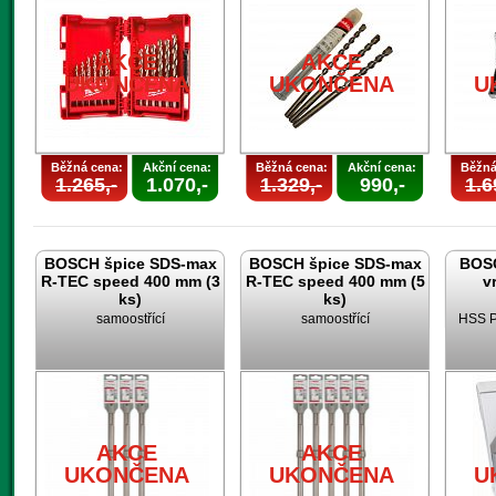
AKCE
AKCE
UKONČENA
UKONČENA
U
Běžná cena:
Akční cena:
Běžná cena:
Akční cena:
Běžná
1.265,-
1.070,-
1.329,-
990,-
1.6
BOSCH špice SDS-max
BOSCH špice SDS-max
BOSC
R-TEC speed 400 mm (3
R-TEC speed 400 mm (5
v
ks)
ks)
samoostřící
samoostřící
HSS P
AKCE
AKCE
UKONČENA
UKONČENA
U