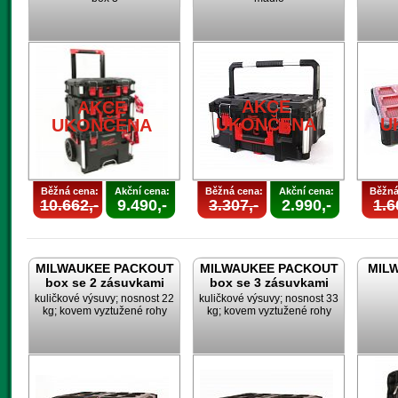
AKCE
AKCE
UKONČENA
U
UKONČENA
Běžná cena:
Akční cena:
Běžná cena:
Akční cena:
Běžná
10.662,-
9.490,-
3.307,-
2.990,-
1.6
MILWAUKEE PACKOUT
MILWAUKEE PACKOUT
MILW
box se 2 zásuvkami
box se 3 zásuvkami
kuličkové výsuvy; nosnost 22
kuličkové výsuvy; nosnost 33
kg; kovem vyztužené rohy
kg; kovem vyztužené rohy