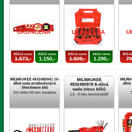
AKCE
AKCE
UKONČENA
U
UKONČENA
Běžná cena:
Akční cena:
Běžná cena:
Akční cena:
Běžná
1.573,-
1.150,-
1.509,-
1.290,-
70
MILWAUKEE 4932480941 10-
MILWAUKEE
MILWA
dílná sada prodloužených
dílná
4932480978 8-dílná
Shockwave bitů
sada inbus klíčů
10x délka 50 mm, karabina
7
1,5 - 8 mm, kovový plášť
AKCE
AKCE