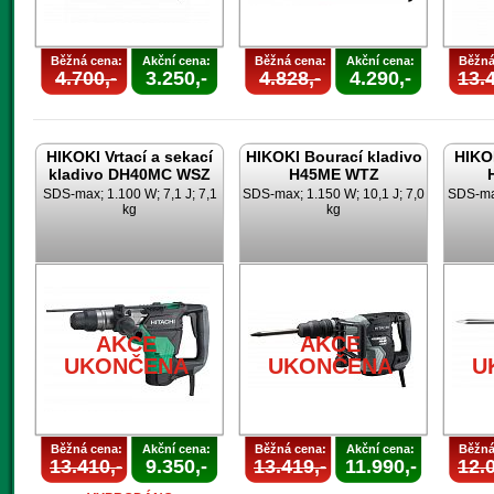
Běžná cena:
Akční cena:
Běžná cena:
Akční cena:
Běžná
4.700,-
3.250,-
4.828,-
4.290,-
13.4
HIKOKI Vrtací a sekací
HIKOKI Bourací kladivo
HIKOK
kladivo DH40MC WSZ
H45ME WTZ
SDS-max; 1.100 W; 7,1 J; 7,1
SDS-max; 1.150 W; 10,1 J; 7,0
SDS-max
kg
kg
AKCE
AKCE
UKONČENA
UKONČENA
U
Běžná cena:
Akční cena:
Běžná cena:
Akční cena:
Běžná
13.410,-
9.350,-
13.419,-
11.990,-
12.0