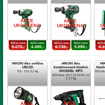
AKCE
AKCE
UKONČENA
UKONČENA
U
Běžná cena:
Akční cena:
Běžná cena:
Akční cena:
Běžná
5.070,-
4.490,-
6.736,-
5.690,-
4.1
HIKOKI Aku svítílna
HIKOKI Aku
HI
UB12D
kombinované kladivo
klad
DH18DBL WPZ
9,6 - 12V; 0,2 kg
SDS-plus
SDS-plus; 18 V; 2x 5,0 Ah; 2,2
J; 3,7 kg
AKCE
AKCE