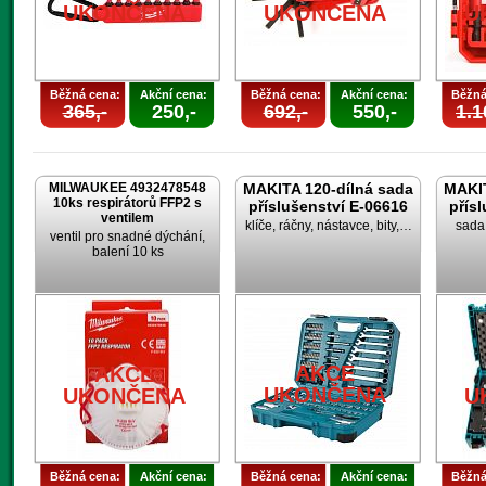
UKONČENA
UKONČENA
U
Běžná cena:
Akční cena:
Běžná cena:
Akční cena:
Běžná
365,-
250,-
692,-
550,-
1.1
MILWAUKEE 4932478548
MAKITA 120-dílná sada
MAKIT
10ks respirátorů FFP2 s
příslušenství E-06616
přís
ventilem
klíče, ráčny, nástavce, bity,…
sada 
ventil pro snadné dýchání,
balení 10 ks
AKCE
AKCE
UKONČENA
UKONČENA
U
Běžná cena:
Akční cena:
Běžná cena:
Akční cena:
Běžná