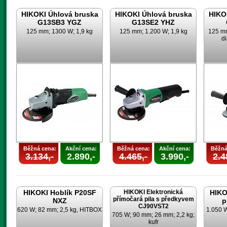
HIKOKI Úhlová bruska
HIKOKI Úhlová bruska
HIKO
G13SB3 YGZ
G13SE2 YHZ
125 mm; 1300 W; 1,9 kg
125 mm; 1.200 W; 1,9 kg
125 mm
d
Běžná cena:
Akční cena:
Běžná cena:
Akční cena:
Běžná
3.134,-
2.890,-
4.465,-
3.990,-
2.4
HIKOKI Hoblík P20SF
HIKOKI Elektronická
HIKO
přímočará pila s předkyvem
NXZ
p
CJ90VST2
620 W; 82 mm; 2,5 kg, HITBOX
1.050 
705 W; 90 mm; 26 mm; 2,2 kg;
kufr