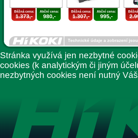
Běžná cena:
Akční cena:
Běžná cena:
Akční cena:
Běžná
1.373,-
980,-
1.307,-
995,-
2.9
Technické údaje a zobrazení jso
Stránka využívá jen nezbytné cook
cookies (k analytickým či jiným úče
nezbytných cookies není nutný Váš