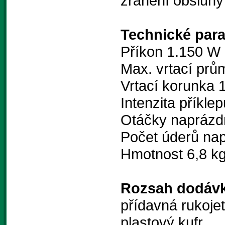
zranění obsluhy
Technické par
Příkon 1.150 W
Max. vrtací pr
Vrtací korunka
Intenzita příklep
Otáčky naprázd
Počet úderů na
Hmotnost 6,8 k
Rozsah dodávk
přídavná rukoje
plastový kufr