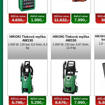
Běžná cena:
Akční cena:
Běžná cena:
Akční cena:
Běžná
4.690,-
1.990,-
11.632,-
7.990,-
88
HIKOKI Tlaková myčka
HIKOKI Tlaková myčka
HIKOKI 
ko
AW130
AW150
1,0 
1.600 W; 130 bar; 6,0 l/min; 8,3
2.000 W; 150 bar; 6,67 l/min;
kg
12,4 kg
Běžná cena:
Akční cena:
Běžná cena:
Akční cena:
Běžná
5.796,-
5.290,-
8.579,-
7.990,-
5.3