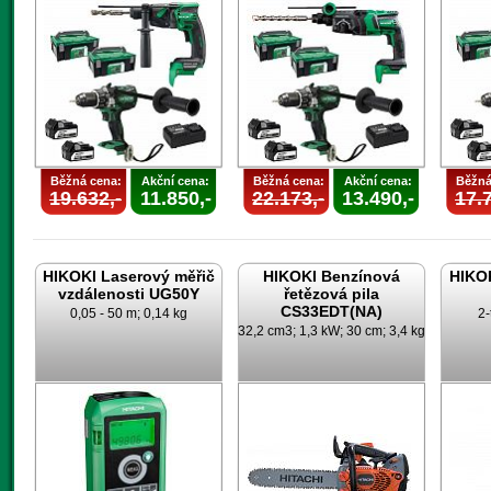
Běžná cena:
Akční cena:
Běžná cena:
Akční cena:
Běžná
19.632,-
11.850,-
22.173,-
13.490,-
17.7
HIKOKI Laserový měřič
HIKOKI Benzínová
HIKOK
vzdálenosti UG50Y
řetězová pila
CS33EDT(NA)
0,05 - 50 m; 0,14 kg
2-
32,2 cm3; 1,3 kW; 30 cm; 3,4 kg