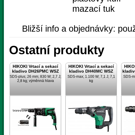
mazací tuk
Bližší info a objednávky: použ
Ostatní produkty
HIKOKI Vrtací a sekací
HIKOKI Vrtací a sekací
HIKOK
kladivo DH26PMC WSZ
kladivo DH40MC WSZ
kladi
SDS-plus; 26 mm; 830 W; 2,7 J;
SDS-max; 1.100 W; 7,1 J; 7,1
SDS-max
2,8 kg; výměnná hlava
kg