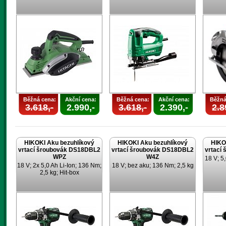
Běžná cena:
Akční cena:
Běžná cena:
Akční cena:
Běžná
3.618,-
2.990,-
3.618,-
2.390,-
2.8
HIKOKI Aku bezuhlíkový
HIKOKI Aku bezuhlíkový
HIKO
vrtací šroubovák DS18DBL2
vrtací šroubovák DS18DBL2
vrtací
WPZ
W4Z
18 V; 5,
18 V; 2x 5,0 Ah Li-Ion; 136 Nm;
18 V; bez aku; 136 Nm; 2,5 kg
2,5 kg; Hit-box