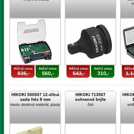
m
Běžná cena:
Akční cena:
Běžná cena:
Akční cena:
Běžná
936,-
560,-
543,-
310,-
1.1
HIKOKI 500507 12-dílná
HIKOKI 713507
HIKOK
sada fréz 8 mm
ochranné brýle
masiv, deskový materiál, plasty
čiré
vnit