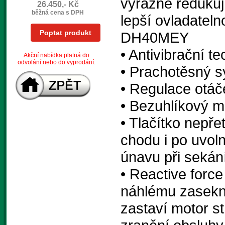
výrazně redukuj
26.450,- Kč
běžná cena s DPH
lepší ovladateln
Poptat produkt
DH40MEY
• Antivibrační t
Akční nabídka platná do
odvolání nebo do vyprodání.
• Prachotěsný 
• Regulace otáč
• Bezuhlíkový m
• Tlačítko nepře
chodu i po uvol
únavu při sekán
• Reactive forc
náhlému zaseknu
zastaví motor st