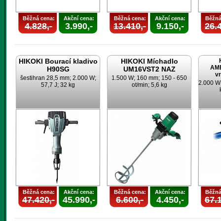
Běžná cena:
Akční cena:
Běžná cena:
Akční cena:
Běžná
4.828,-
3.990,-
13.410,-
9.150,-
26.4
HIKOKI Bourací kladivo
HIKOKI Míchadlo
AMB
H90SG
UM16VST2 NAZ
vr
šestihran 28,5 mm; 2.000 W;
1.500 W; 160 mm; 150 - 650
2.000 W
57,7 J; 32 kg
ot/min; 5,6 kg
Běžná cena:
Akční cena:
Běžná cena:
Akční cena:
Běžná
47.420,-
45.990,-
6.600,-
4.450,-
67.1