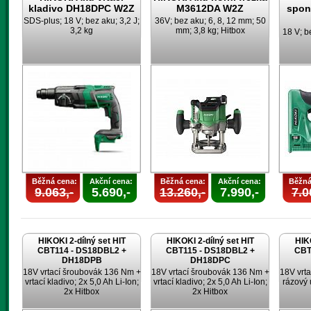
kladivo DH18DPC W2Z
M3612DA W2Z
spon
SDS-plus; 18 V; bez aku; 3,2 J;
36V; bez aku; 6, 8, 12 mm; 50
3,2 kg
mm; 3,8 kg; Hitbox
18 V; b
Běžná cena:
Akční cena:
Běžná cena:
Akční cena:
Běžná
9.063,-
5.690,-
13.260,-
7.990,-
7.0
HIKOKI 2-dílný set HIT
HIKOKI 2-dílný set HIT
HIKO
CBT114 - DS18DBL2 +
CBT115 - DS18DBL2 +
CBT
DH18DPB
DH18DPC
18V vrtací šroubovák 136 Nm +
18V vrtací šroubovák 136 Nm +
18V vrt
vrtací kladivo; 2x 5,0 Ah Li-Ion;
vrtací kladivo; 2x 5,0 Ah Li-Ion;
rázový 
2x Hitbox
2x Hitbox