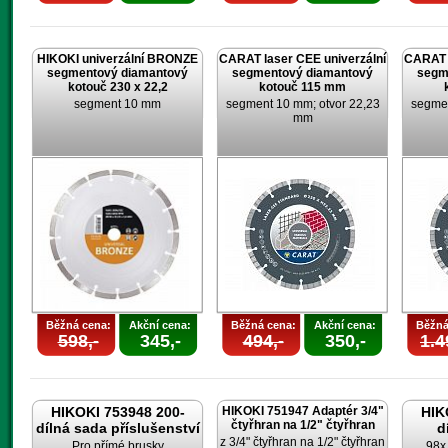
HIKOKI univerzální BRONZE
CARAT laser CEE univerzální
CARAT l
segmentový diamantový
segmentový diamantový
segm
kotouč 230 x 22,2
kotouč 115 mm
segment 10 mm
segment 10 mm; otvor 22,23
segmen
mm
Běžná cena:
Akční cena:
Běžná cena:
Akční cena:
Běžná
598,-
345,-
494,-
350,-
1.4
HIKOKI 753948 200-
HIKOKI 751947 Adaptér 3/4"
HIK
čtyřhran na 1/2" čtyřhran
dílná sada příslušenství
d
z 3/4" čtyřhran na 1/2" čtyřhran
Pro přímé brusky
98x 