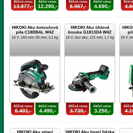
Běžná cena:
Akční cena:
Běžná cena:
Akční cena:
Běžná
13.877,-
12.290,-
6.967,-
4.690,-
4.6
HIKOKI Aku kotoučová
HIKOKI Aku úhlová
HIKO
pila C18DBAL W4Z
bruska G1813DA W4Z
pi
18 V; 165 mm; 66 mm; 3,2 kg
18 V; bez aku; 125 mm; 1,7 kg
18 V; b
Běžná cena:
Akční cena:
Běžná cena:
Akční cena:
Běžná
6.401,-
4.490,-
3.739,-
3.250,-
4.1
HIKOKI Aku vrtací
HIKOKI Aku horní frézka