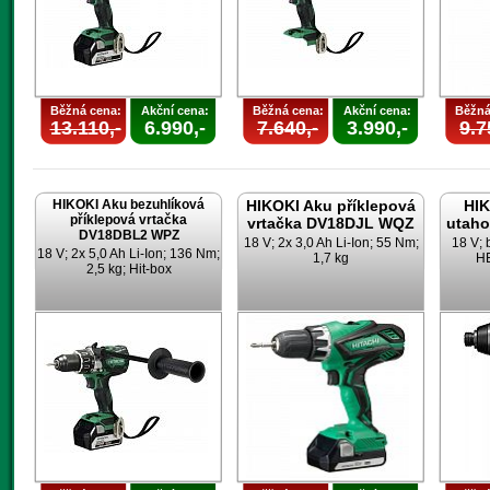
Běžná cena:
Akční cena:
Běžná cena:
Akční cena:
Běžná
13.110,-
6.990,-
7.640,-
3.990,-
9.7
HIKOKI Aku bezuhlíková
HIKOKI Aku příklepová
HIK
příklepová vrtačka
vrtačka DV18DJL WQZ
utah
DV18DBL2 WPZ
18 V; 2x 3,0 Ah Li-Ion; 55 Nm;
18 V; 
18 V; 2x 5,0 Ah Li-Ion; 136 Nm;
1,7 kg
HE
2,5 kg; Hit-box