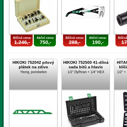
Běžná cena:
Akční cena:
Běžná cena:
Akční cena:
Běžná
1.246,-
750,-
288,-
190,-
17
HIKOKI 752042 pilový
HIKOKI 752500 41-dílná
HITAC
plátek na zdivo
sada bitů a hlavic
klíč
Ytong, porobeton
1/2" čtyřhran + 1/4" HEX
1/2" +