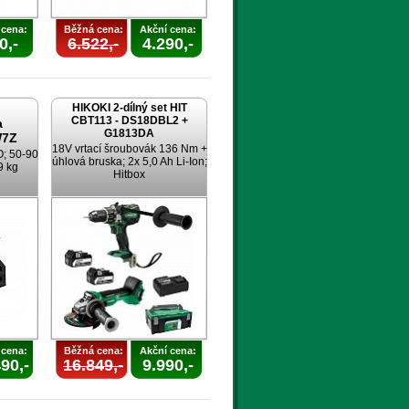
 cena:
Běžná cena:
Akční cena:
0,-
6.522,-
4.290,-
HIKOKI 2-dílný set HIT
CBT113 - DS18DBL2 +
a
G1813DA
W7Z
18V vrtací šroubovák 136 Nm +
O; 50-90
úhlová bruska; 2x 5,0 Ah Li-Ion;
9 kg
Hitbox
 cena:
Běžná cena:
Akční cena:
90,-
16.849,-
9.990,-