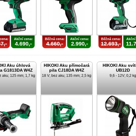
cena:
Akční cena:
Běžná cena:
Akční cena:
Běžná cena:
Akční
7,-
4.690,-
4.660,-
2.990,-
12.693,-
11.7
OKI Aku úhlová
HIKOKI Aku přímočará
HIKOKI Aku svít
ka G1813DA W4Z
pila CJ18DA W4Z
UB12D
z aku; 125 mm; 1,7 kg
18 V; bez aku; 135 mm; 2,5 kg
9,6 - 12V; 0,2 k