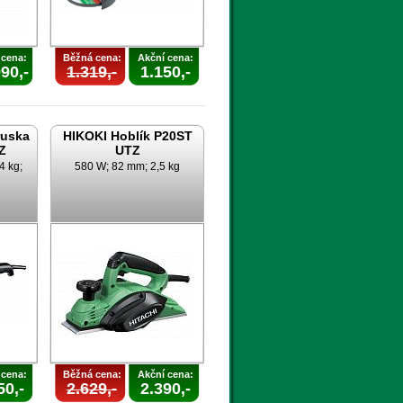
 cena:
Běžná cena:
Akční cena:
90,-
1.319,-
1.150,-
ruska
HIKOKI Hoblík P20ST
Z
UTZ
4 kg;
580 W; 82 mm; 2,5 kg
 cena:
Běžná cena:
Akční cena:
50,-
2.629,-
2.390,-