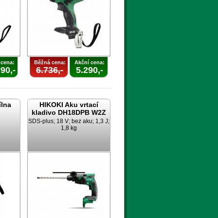
 cena:
Běžná cena:
Akční cena:
90,-
6.736,-
5.290,-
ílna
HIKOKI Aku vrtací
kladivo DH18DPB W2Z
g
SDS-plus; 18 V; bez aku; 1,3 J;
1,8 kg