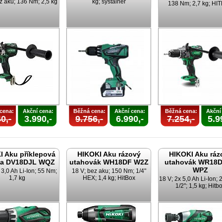
z aku; 136 Nm; 2,5 kg
kg; systainer
138 Nm; 2,7 kg; HI
cena:
Akční cena:
Běžná cena:
Akční cena:
Běžná cena:
Akční
0,-
3.990,-
9.756,-
6.990,-
7.254,-
5.9
I Aku příklepová
HIKOKI Aku rázový
HIKOKI Aku ráz
ka DV18DJL WQZ
utahovák WH18DF W2Z
utahovák WR18
WPZ
 3,0 Ah Li-Ion; 55 Nm;
18 V; bez aku; 150 Nm; 1/4"
1,7 kg
HEX; 1,4 kg; HitBox
18 V; 2x 5,0 Ah Li-Ion;
1/2"; 1,5 kg; Hitb