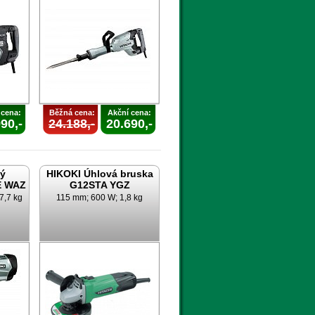
 cena:
Běžná cena:
Akční cena:
90,-
24.188,-
20.690,-
vý
HIKOKI Úhlová bruska
E WAZ
G12STA YGZ
7,7 kg
115 mm; 600 W; 1,8 kg