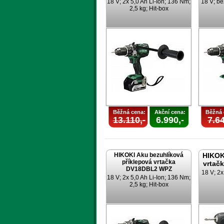
18 V; 2x 5,0 Ah Li-Ion; 136 Nm;
18 V; be
2,5 kg; Hit-box
Běžná cena:
Akční cena:
Běžná 
13.110,-
6.990,-
7.64
HIKOKI Aku bezuhlíková
HIKOK
příklepová vrtačka
vrtač
DV18DBL2 WPZ
18 V; 2x
18 V; 2x 5,0 Ah Li-Ion; 136 Nm;
2,5 kg; Hit-box