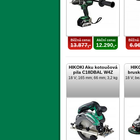
Běžná cena:
Akční cena:
Běžná 
13.877,-
12.290,-
6.96
HIKOKI Aku kotoučová
HIK
pila C18DBAL W4Z
brus
18 V; 165 mm; 66 mm; 3,2 kg
18 V; be