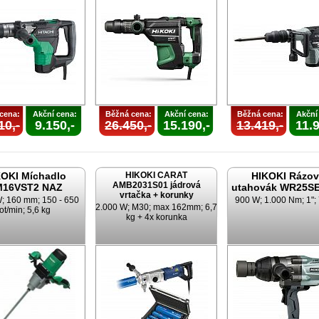
cena:
Akční cena:
Běžná cena:
Akční cena:
Běžná cena:
Akční
10,-
9.150,-
26.450,-
15.190,-
13.419,-
11.9
OKI Míchadlo
HIKOKI CARAT
HIKOKI Rázo
AMB2031S01 jádrová
16VST2 NAZ
utahovák WR25S
vrtačka + korunky
; 160 mm; 150 - 650
900 W; 1.000 Nm; 1"; 
2.000 W; M30; max 162mm; 6,7
ot/min; 5,6 kg
kg + 4x korunka