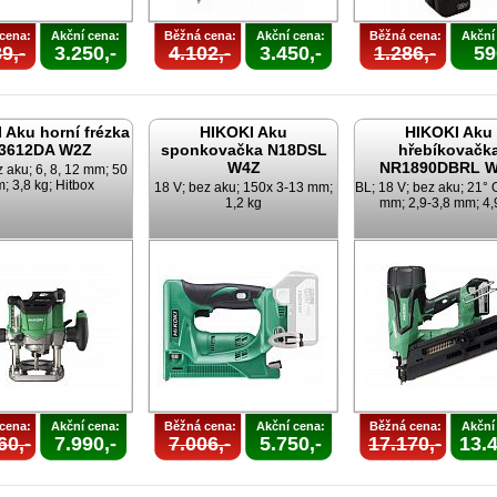
cena:
Akční cena:
Běžná cena:
Akční cena:
Běžná cena:
Akční
9,-
3.250,-
4.102,-
3.450,-
1.286,-
59
 Aku horní frézka
HIKOKI Aku
HIKOKI Aku
3612DA W2Z
sponkovačka N18DSL
hřebíkovačk
W4Z
NR1890DBRL 
 aku; 6, 8, 12 mm; 50
; 3,8 kg; Hitbox
18 V; bez aku; 150x 3-13 mm;
BL; 18 V; bez aku; 21° 
1,2 kg
mm; 2,9-3,8 mm; 4,
cena:
Akční cena:
Běžná cena:
Akční cena:
Běžná cena:
Akční
60,-
7.990,-
7.006,-
5.750,-
17.170,-
13.4