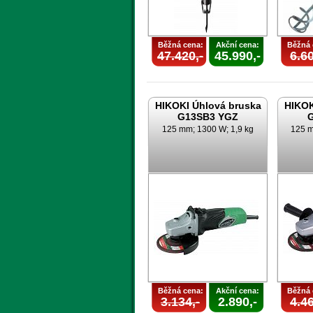
Běžná cena:
Akční cena:
Běžná 
47.420,-
45.990,-
6.60
HIKOKI Úhlová bruska
HIKOK
G13SB3 YGZ
125 mm; 1300 W; 1,9 kg
125 m
Běžná cena:
Akční cena:
Běžná 
3.134,-
2.890,-
4.46