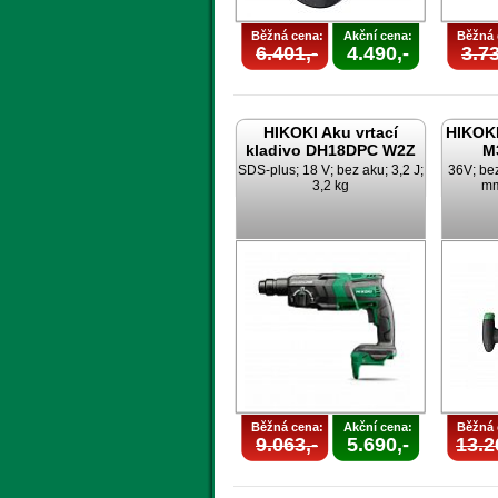
Běžná cena:
Akční cena:
Běžná 
6.401,-
4.490,-
3.73
HIKOKI Aku vrtací
HIKOKI
kladivo DH18DPC W2Z
M
SDS-plus; 18 V; bez aku; 3,2 J;
36V; bez
3,2 kg
mm
Běžná cena:
Akční cena:
Běžná 
9.063,-
5.690,-
13.2