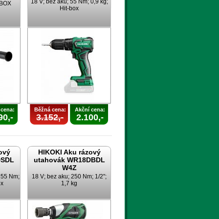
18 V; bez aku; 55 Nm; 0,9 kg;
TBOX
Hit-box
 cena:
Běžná cena:
Akční cena:
90,-
3.152,-
2.100,-
ový
HIKOKI Aku rázový
DSDL
utahovák WR18DBDL
W4Z
 255 Nm;
18 V; bez aku; 250 Nm; 1/2";
ox
1,7 kg