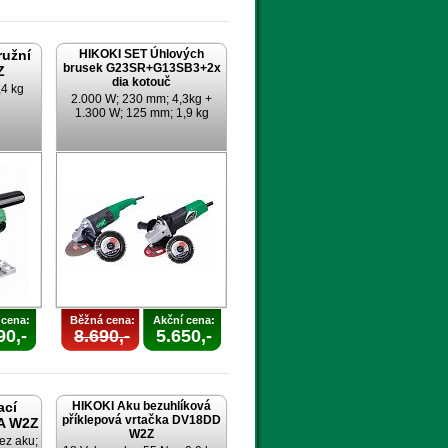
ružní
HIKOKI SET Úhlových
brusek G23SR+G13SB3+2x
Z
dia kotouč
,4 kg
2.000 W; 230 mm; 4,3kg +
1.300 W; 125 mm; 1,9 kg
 cena:
Běžná cena:
Akční cena:
90,-
8.690,-
5.650,-
ací
HIKOKI Aku bezuhlíková
příklepová vrtačka DV18DD
A W2Z
W2Z
ez aku;