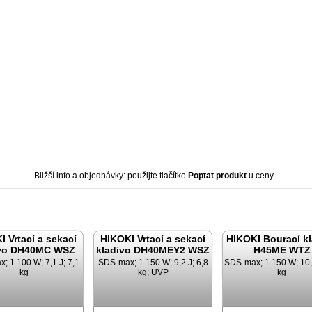
Bližší info a objednávky: použijte tlačítko
Poptat produkt
u ceny.
I Vrtací a sekací
HIKOKI Vrtací a sekací
HIKOKI Bourací k
ivo DH40MC WSZ
kladivo DH40MEY2 WSZ
H45ME WTZ
; 1.100 W; 7,1 J; 7,1
SDS-max; 1.150 W; 9,2 J; 6,8
SDS-max; 1.150 W; 10,1
kg
kg; UVP
kg