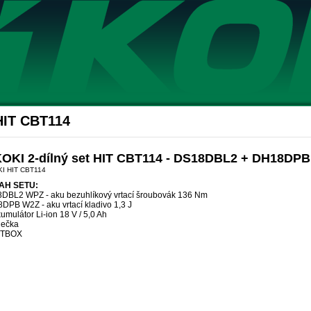
Akce Hikoki
HIT CBT114
KOKI 2-dílný set HIT CBT114 - DS18DBL2 + DH18DPB
I HIT CBT114
AH SETU:
DBL2 WPZ - aku bezuhlíkový vrtací šroubovák 136 Nm
DPB W2Z - aku vrtací kladivo 1,3 J
umulátor Li-ion 18 V / 5,0 Ah
ječka
ITBOX