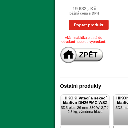
19.632,- Kč
běžná cena s DPH
Poptat produkt
Akční nabídka platná do
odvolání nebo do vyprodání.
Ostatní produkty
HIKOKI Vrtací a sekací
HIKOK
kladivo DH26PMC WSZ
klad
SDS-plus; 26 mm; 830 W; 2,7 J;
SDS-max
2,8 kg; výměnná hlava