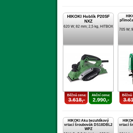
HIKOKI Hoblík P20SF
HIK
přímoča
NXZ
620 W; 82 mm; 2,5 kg, HITBOX
705 W; 9
Běžná cena:
Akční cena:
Běžná 
3.618,-
2.990,-
3.61
HIKOKI Aku bezuhlíkový
HIKOK
vrtací šroubovák DS18DBL2
vrtací 
WPZ