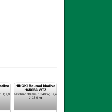
ladivo
HIKOKI Bourací kladivo
H65SB3 WTZ
 J; 7,0
šestihran 30 mm; 1.340 W; 37,4
J; 18,0 kg