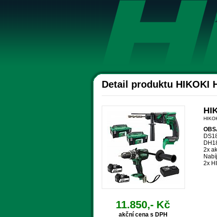
Detail produktu HIKOKI 
HI
HIKOK
OBS
DS18
DH18
2x ak
Nabí
2x H
11.850,- Kč
akční cena s DPH