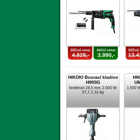
Běžná cena:
Akční cena:
Běžná 
4.828,-
3.990,-
13.4
HIKOKI Bourací kladivo
HIK
H90SG
UM
šestihran 28,5 mm; 2.000 W;
1.500 W
57,7 J; 32 kg