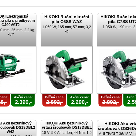
OKI Elektronická
HIKOKI Ruční okružní
HIKOKI Ruční ok
rá pila s předkyvem
pila C6SS WAZ
pila C7SS UT
CJ90VST2
1.050 W; 165 mm; 57 mm; 3,2
1.050 W; 190 mm; 3
0 mm; 26 mm; 2,2 kg;
kg
kufr
cena:
Akční cena:
Běžná cena:
Akční cena:
Běžná cena:
Akční
8,-
2.390,-
2.892,-
2.290,-
2.892,-
2.5
I Aku bezuhlíkový
HIKOKI Aku bezuhlíkový
HIKOKI Aku vrt
šroubovák DS18DBL2
vrtací šroubovák DS18DBEL
šroubovák DS36D
W4Z
18 V; 5,0 Ah Li-Ion; 44 Nm; 1,9
MULTIVOLT 36/18 V; b