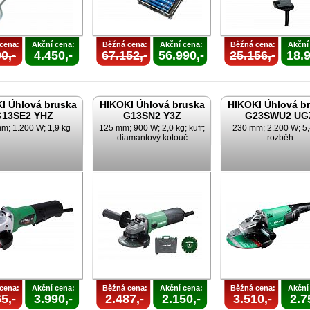
cena:
Akční cena:
Běžná cena:
Akční cena:
Běžná cena:
Akční
0,-
4.450,-
67.152,-
56.990,-
25.156,-
18.9
I Úhlová bruska
HIKOKI Úhlová bruska
HIKOKI Úhlová b
G13SE2 YHZ
G13SN2 Y3Z
G23SWU2 UG
m; 1.200 W; 1,9 kg
125 mm; 900 W; 2,0 kg; kufr;
230 mm; 2.200 W; 5,
diamantový kotouč
rozběh
cena:
Akční cena:
Běžná cena:
Akční cena:
Běžná cena:
Akční
5,-
3.990,-
2.487,-
2.150,-
3.510,-
2.7