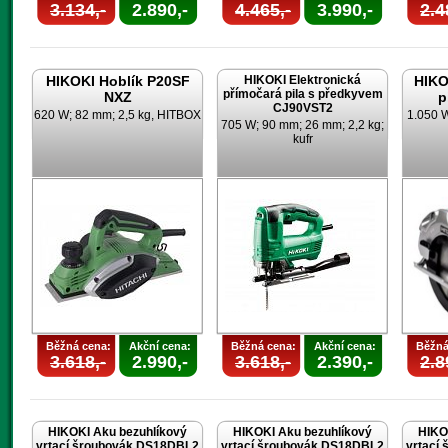
3.134,-
2.890,-
4.465,-
3.990,-
2.4
HIKOKI Hoblík P20SF
HIKOKI Elektronická
HIKO
přímočará pila s předkyvem
NXZ
p
CJ90VST2
620 W; 82 mm; 2,5 kg, HITBOX
1.050 
705 W; 90 mm; 26 mm; 2,2 kg;
kufr
Běžná cena:
Akční cena:
Běžná cena:
Akční cena:
Běžná
3.618,-
2.990,-
3.618,-
2.390,-
2.8
HIKOKI Aku bezuhlíkový
HIKOKI Aku bezuhlíkový
HIKO
vrtací šroubovák DS18DBL2
vrtací šroubovák DS18DBL2
vrtací