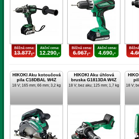
Běžná cena:
Akční cena:
Běžná cena:
Akční cena:
Běžná
13.877,-
12.290,-
6.967,-
4.690,-
4.6
HIKOKI Aku kotoučová
HIKOKI Aku úhlová
HIKO
pila C18DBAL W4Z
bruska G1813DA W4Z
pi
18 V; 165 mm; 66 mm; 3,2 kg
18 V; bez aku; 125 mm; 1,7 kg
18 V; b