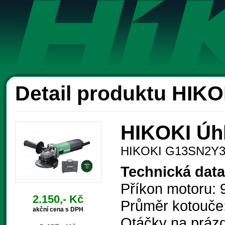
Ak
Detail produktu HIK
HIKOKI Úh
HIKOKI G13SN2Y
Technická data
Příkon motoru:
2.150,- Kč
Průměr kotouče
akční cena s DPH
Otáčky na prázd