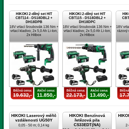
HIKOKI 2-dílný set HIT
HIKOKI 2-dílný set HIT
HIKO
CBT114 - DS18DBL2 +
CBT115 - DS18DBL2 +
CBT
DH18DPB
DH18DPC
18V vrtací šroubovák 136 Nm +
18V vrtací šroubovák 136 Nm +
18V vrt
vrtací kladivo; 2x 5,0 Ah Li-Ion;
vrtací kladivo; 2x 5,0 Ah Li-Ion;
rázový 
2x Hitbox
2x Hitbox
Běžná cena:
Akční cena:
Běžná cena:
Akční cena:
Běžná
19.632,-
11.850,-
22.173,-
13.490,-
17.7
HIKOKI Laserový měřič
HIKOKI Benzínová
HIKOK
vzdálenosti UG50Y
řetězová pila
CS33EDT(NA)
0,05 - 50 m; 0,14 kg
2-