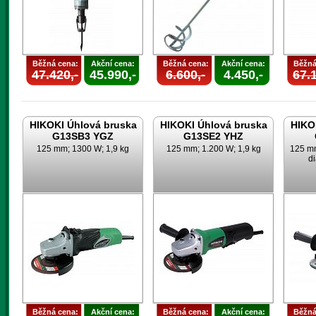
Běžná cena:
Akční cena:
Běžná cena:
Akční cena:
Běžná
47.420,-
45.990,-
6.600,-
4.450,-
67.1
HIKOKI Úhlová bruska
HIKOKI Úhlová bruska
HIKO
G13SB3 YGZ
G13SE2 YHZ
125 mm; 1300 W; 1,9 kg
125 mm; 1.200 W; 1,9 kg
125 mm
d
Běžná cena:
Akční cena:
Běžná cena:
Akční cena:
Běžná