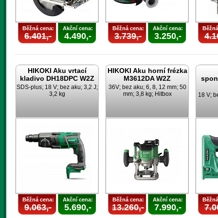
Běžná cena:
Akční cena:
Běžná cena:
Akční cena:
Běžná
6.401,-
4.490,-
3.739,-
3.250,-
4.1
HIKOKI Aku vrtací
HIKOKI Aku horní frézka
kladivo DH18DPC W2Z
M3612DA W2Z
spon
SDS-plus; 18 V; bez aku; 3,2 J;
36V; bez aku; 6, 8, 12 mm; 50
3,2 kg
mm; 3,8 kg; Hitbox
18 V; b
Běžná cena:
Akční cena:
Běžná cena:
Akční cena:
Běžná
9.063,-
5.690,-
13.260,-
7.990,-
7.0