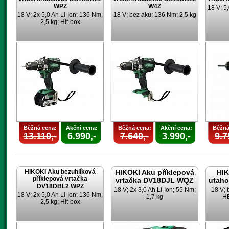
WPZ
W4Z
18 V; 5,
18 V; 2x 5,0 Ah Li-Ion; 136 Nm;
18 V; bez aku; 136 Nm; 2,5 kg
2,5 kg; Hit-box
Běžná cena:
Akční cena:
Běžná cena:
Akční cena:
Běžná
13.110,-
6.990,-
7.640,-
3.990,-
9.7
HIKOKI Aku bezuhlíková
HIKOKI Aku příklepová
HIK
příklepová vrtačka
vrtačka DV18DJL WQZ
utah
DV18DBL2 WPZ
18 V; 2x 3,0 Ah Li-Ion; 55 Nm;
18 V; 
18 V; 2x 5,0 Ah Li-Ion; 136 Nm;
1,7 kg
HE
2,5 kg; Hit-box