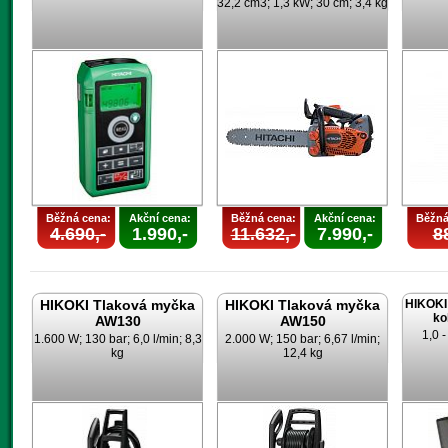
32,2 cm3; 1,3 kW; 30 cm; 3,4 kg
Běžná cena:
Akční cena:
Běžná cena:
Akční cena:
Běžná
4.690,-
1.990,-
11.632,-
7.990,-
88
HIKOKI Tlaková myčka
HIKOKI Tlaková myčka
HIKOKI 
ko
AW130
AW150
1,0 
1.600 W; 130 bar; 6,0 l/min; 8,3
2.000 W; 150 bar; 6,67 l/min;
kg
12,4 kg