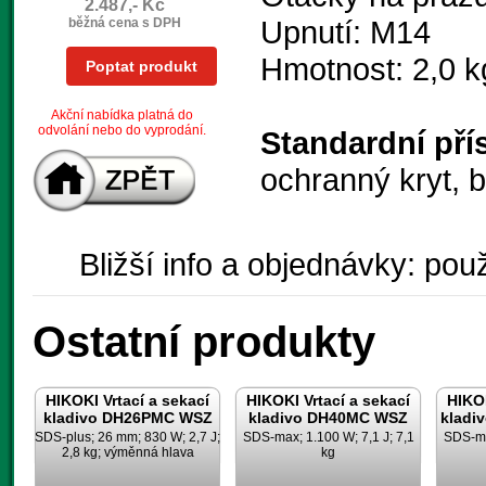
2.487,- Kč
Upnutí: M14
běžná cena s DPH
Hmotnost: 2,0 k
Poptat produkt
Akční nabídka platná do
odvolání nebo do vyprodání.
Standardní pří
ochranný kryt, b
Bližší info a objednávky: použ
Ostatní produkty
HIKOKI Vrtací a sekací
HIKOKI Vrtací a sekací
HIKOK
kladivo DH26PMC WSZ
kladivo DH40MC WSZ
kladi
SDS-plus; 26 mm; 830 W; 2,7 J;
SDS-max; 1.100 W; 7,1 J; 7,1
SDS-max
2,8 kg; výměnná hlava
kg