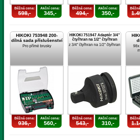
Běžná cena:
Akční cena:
Běžná cena:
Akční cena:
Běžná
598,-
345,-
494,-
350,-
1.4
HIKOKI 753948 200-
HIKOKI 751947 Adaptér 3/4"
HIK
čtyřhran na 1/2" čtyřhran
dílná sada příslušenství
d
z 3/4" čtyřhran na 1/2" čtyřhran
Pro přímé brusky
98x 
m
Běžná cena:
Akční cena:
Běžná cena:
Akční cena:
Běžná
936,-
560,-
543,-
310,-
1.1