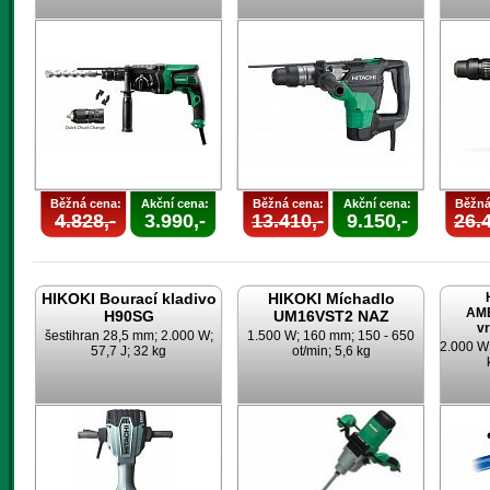
Běžná cena:
Akční cena:
Běžná cena:
Akční cena:
Běžná
4.828,-
3.990,-
13.410,-
9.150,-
26.4
HIKOKI Bourací kladivo
HIKOKI Míchadlo
AMB
H90SG
UM16VST2 NAZ
vr
šestihran 28,5 mm; 2.000 W;
1.500 W; 160 mm; 150 - 650
2.000 W
57,7 J; 32 kg
ot/min; 5,6 kg