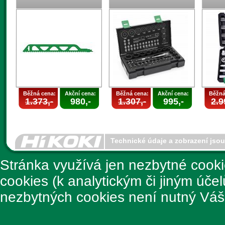
Běžná cena:
Akční cena:
Běžná cena:
Akční cena:
Běžná
1.373,-
980,-
1.307,-
995,-
2.9
Technické údaje a zobrazení jso
Stránka využívá jen nezbytné cook
cookies (k analytickým či jiným úče
nezbytných cookies není nutný Váš