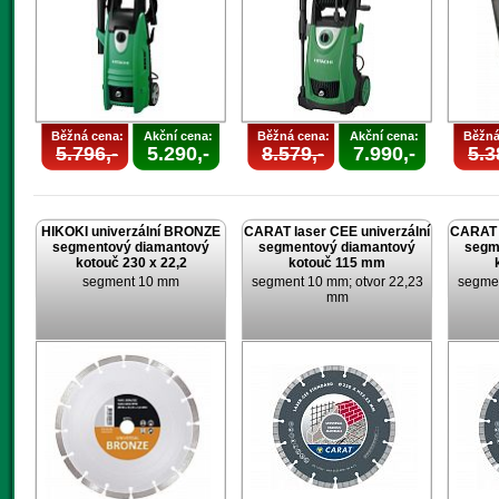
Běžná cena:
Akční cena:
Běžná cena:
Akční cena:
Běžná
5.796,-
5.290,-
8.579,-
7.990,-
5.3
HIKOKI univerzální BRONZE
CARAT laser CEE univerzální
CARAT l
segmentový diamantový
segmentový diamantový
segm
kotouč 230 x 22,2
kotouč 115 mm
segment 10 mm
segment 10 mm; otvor 22,23
segmen
mm