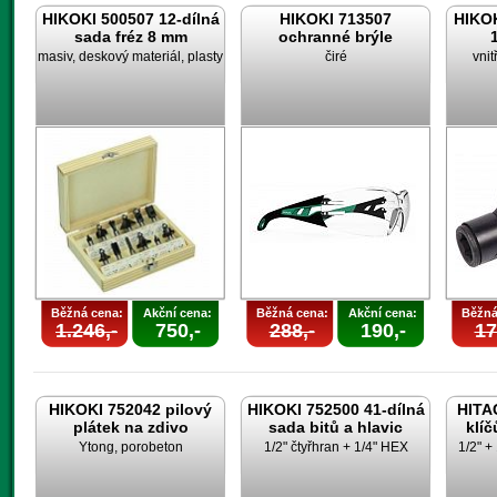
HIKOKI 500507 12-dílná
HIKOKI 713507
HIKOK
sada fréz 8 mm
ochranné brýle
masiv, deskový materiál, plasty
čiré
vnit
Běžná cena:
Akční cena:
Běžná cena:
Akční cena:
Běžná
1.246,-
750,-
288,-
190,-
17
HIKOKI 752042 pilový
HIKOKI 752500 41-dílná
HITAC
plátek na zdivo
sada bitů a hlavic
klíč
Ytong, porobeton
1/2" čtyřhran + 1/4" HEX
1/2" +